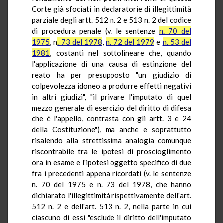
Corte già sfociati in declaratorie di illegittimità
parziale degli artt. 512 n. 2 e 513 n. 2 del codice
di procedura penale (v. le sentenze
n. 70 del
1975
, n
. 73 del 1978
,
n. 72 del 1979
e
n. 53 del
1981
, costanti nel sottolineare che, quando
l'applicazione di una causa di estinzione del
reato ha per presupposto "un giudizio di
colpevolezza idoneo a produrre effetti negativi
in altri giudizi", "il privare l'imputato di quel
mezzo generale di esercizio del diritto di difesa
che é l'appello, contrasta con gli artt. 3 e 24
della Costituzione"), ma anche e soprattutto
risalendo alla strettissima analogia comunque
riscontrabile tra le ipotesi di proscioglimento
ora in esame e l'ipotesi oggetto specifico di due
fra i precedenti appena ricordati (v. le sentenze
n. 70 del 1975 e n. 73 del 1978, che hanno
dichiarato l'illegittimità rispettivamente dell'art.
512 n. 2 e dell'art. 513 n. 2, nella parte in cui
ciascuno di essi "esclude il diritto dell'imputato