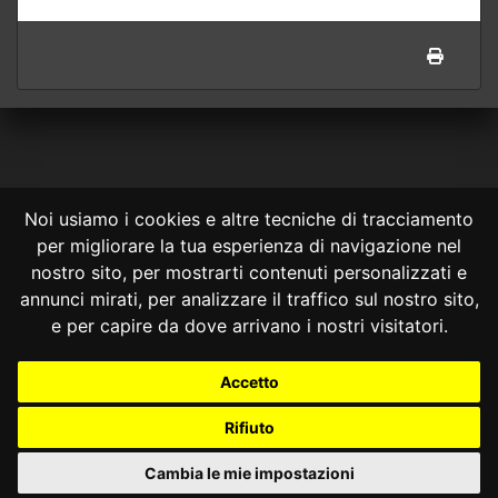
Noi usiamo i cookies e altre tecniche di tracciamento
per migliorare la tua esperienza di navigazione nel
CONSULTA ONLINE DAL 1995 -
NOTE LEGALI
nostro sito, per mostrarti contenuti personalizzati e
annunci mirati, per analizzare il traffico sul nostro sito,
Consulta OnLine non ha prodotto e non è responsabile per i contenuti e
le informazioni legali di siti collegati.
e per capire da dove arrivano i nostri visitatori.
La consultazione di questi o del materiale contenuto nel sito non
costituisce una relazione di consulenza legale.
Accetto
Nessuno deve confidare o agire in base alle informazioni disponibili in
questo sito senza una consulenza legale professionale.
Rifiuto
info@giurcost.org
|
Giurisprudenza Costituzionale
|
Consulta OnLine
|
@giurcost
Cambia le mie impostazioni