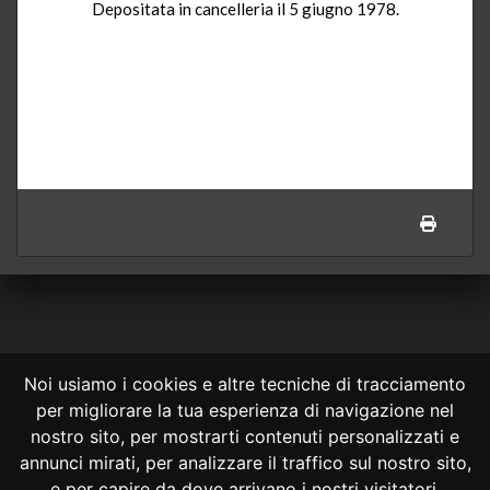
Depositata in cancelleria il 5 giugno 1978.
Noi usiamo i cookies e altre tecniche di tracciamento
per migliorare la tua esperienza di navigazione nel
CONSULTA ONLINE DAL 1995 -
NOTE LEGALI
nostro sito, per mostrarti contenuti personalizzati e
annunci mirati, per analizzare il traffico sul nostro sito,
Consulta OnLine non ha prodotto e non è responsabile per i contenuti e
le informazioni legali di siti collegati.
e per capire da dove arrivano i nostri visitatori.