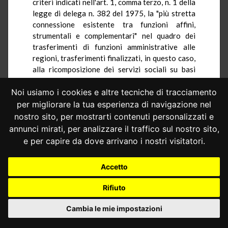
criteri indicati nell'art. 1, comma terzo, n. 1 della
legge di delega n. 382 del 1975, la "più stretta
connessione esistente tra funzioni affini,
strumentali e complementari" nel quadro dei
trasferimenti di funzioni amministrative alle
regioni, trasferimenti finalizzati, in questo caso,
alla ricomposizione dei servizi sociali su basi
territoriali.
Noi usiamo i cookies e altre tecniche di tracciamento
Conclusivamente, l'art. 22 ex d.P.R. n. 616 del
per migliorare la tua esperienza di navigazione nel
1977 non viola gli artt. 117 e 118 perchè non
nostro sito, per mostrarti contenuti personalizzati e
eccede i limiti della materia intesa nel quadro
annunci mirati, per analizzare il traffico sul nostro sito,
della legislazione vigente, avuto riguardo al
e per capire da dove arrivano i nostri visitatori.
concetto di "beneficenza pubblica", quale fu
presente al legislatore delegante all'atto del
trasferimento alle regioni delle funzioni relative
Accetto
(
sentenza n. 89 del 1977
).
Rifiuto
4. - É chiaro come nell'iniziativa riformatrice
avviata dall'art. 1 della legge n. 382 del 1975
Cambia le mie impostazioni
non trovi favore la sopravvivenza di enti
nazionali costituiti per assistere soggetti