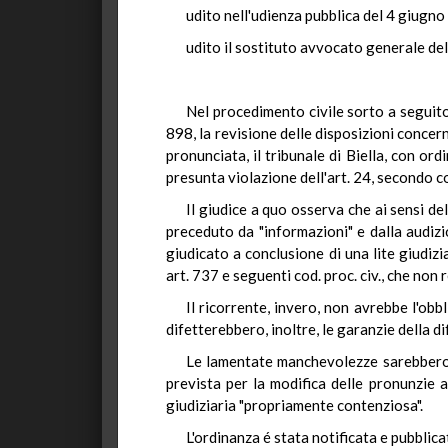
udito nell'udienza pubblica del 4 giugno
udito il sostituto avvocato generale del
Nel procedimento civile sorto a seguito
898, la revisione delle disposizioni conce
pronunciata, il tribunale di Biella, con or
presunta violazione dell'art. 24, secondo 
Il giudice a quo osserva che ai sensi d
preceduto da "informazioni" e dalla audizio
giudicato a conclusione di una lite giudiz
art. 737 e seguenti cod. proc. civ., che non 
Il ricorrente, invero, non avrebbe l'obb
difetterebbero, inoltre, le garanzie della di
Le lamentate manchevolezze sarebbero 
prevista per la modifica delle pronunzie
giudiziaria "propriamente contenziosa".
L'ordinanza é stata notificata e pubblic