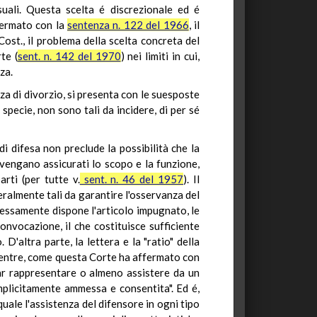
suali. Questa scelta é discrezionale ed é
fermato con la
sentenza n. 122 del 1966
, il
Cost., il problema della scelta concreta del
te (
sent. n. 142 del 1970
) nei limiti in cui,
za.
nza di divorzio, si presenta con le suesposte
a specie, non sono tali da incidere, di per sé
i difesa non preclude la possibilità che la
e vengano assicurati lo scopo e la funzione,
rti (per tutte v.
sent. n. 46 del 1957
). Il
eralmente tali da garantire l'osservanza del
pressamente dispone l'articolo impugnato, le
onvocazione, il che costituisce sufficiente
 D'altra parte, la lettera e la "ratio" della
mentre, come questa Corte ha affermato con
 far rappresentare o almeno assistere da un
mplicitamente ammessa e consentita". Ed é,
quale l'assistenza del difensore in ogni tipo