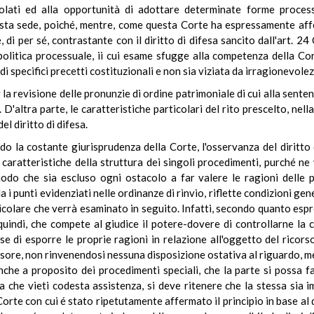
golati ed alla opportunità di adottare determinate forme proces
esta sede, poiché, mentre, come questa Corte ha espressamente af
di per sé, contrastante con il diritto di difesa sancito dall'art. 24 
litica processuale, ii cui esame sfugge alla competenza della Cor
di specifici precetti costituzionali e non sia viziata da irragionevolez
 la revisione delle pronunzie di ordine patrimoniale di cui alla sente
 D'altra parte, le caratteristiche particolari del rito prescelto, nell
l diritto di difesa.
o la costante giurisprudenza della Corte, l'osservanza del diritto d
li caratteristiche della struttura dei singoli procedimenti, purché n
modo che sia escluso ogni ostacolo a far valere le ragioni delle pa
i punti evidenziati nelle ordinanze di rinvio, riflette condizioni gen
rticolare che verrà esaminato in seguito. Infatti, secondo quanto es
uindi, che compete al giudice il potere-dovere di controllarne la c
se di esporre le proprie ragioni in relazione all'oggetto del ricorso.
nsore, non rinvenendosi nessuna disposizione ostativa al riguardo, 
 anche a proposito dei procedimenti speciali, che la parte si possa
 che vieti codesta assistenza, si deve ritenere che la stessa sia i
Corte con cui é stato ripetutamente affermato il principio in base al 