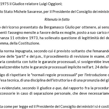
 1975 il Giudice relatore Luigi Oggioni;
lo Stato Michele Savarese, per il Presidente del Consiglio dei ministr
Ritenuto in fatto
 del ricorso presentato da Bergamasco Giulio per ottenere, ai sensi 
rnenti l'assegno mensile a favore della ex moglie, posto a suo carico
dinanza 11 ottobre 1973, ha sollevato questione di legittimità del d
comma, della Costituzione.
ella norma impugnata, secondo cui é previsto soltanto che l'emanan
ne delle "parti" e del p.m., il procedimento di revisione in esame, c
iaria condotta con tutte le garanzie processuali, si svolgerebbe inve
realizzerebbe tutte le garanzie processuali implicite nell'art. 24 della
ligo di rispettare le "normali regole processuali" per l'introduzione
fesa tecnica, di una disciplina dell'istruttoria e di una pronunzia del 
evidenziate, secondo il giudice
a quo
, dal rapporto fra la proced
 accessorie in caso di separazione personale, che deve necessaria
ata come per legge ed il Presidente del Consiglio dei ministri si é co