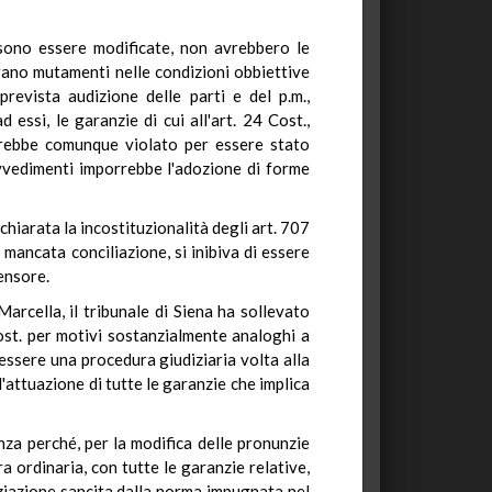
ssono essere modificate, non avrebbero le
ano mutamenti nelle condizioni obbiettive
revista audizione delle parti e del p.m.,
essi, le garanzie di cui all'art. 24 Cost.,
sarebbe comunque violato per essere stato
rovvedimenti imporrebbe l'adozione di forme
chiarata la incostituzionalità degli art. 707
 mancata conciliazione, si inibiva di essere
fensore.
cella, il tribunale di Siena ha sollevato
Cost. per motivi sostanzialmente analoghi a
essere una procedura giudiziaria volta alla
l'attuazione di tutte le garanzie che implica
nza perché, per la modifica delle pronunzie
a ordinaria, con tutte le garanzie relative,
nziazione sancita dalla norma impugnata nel