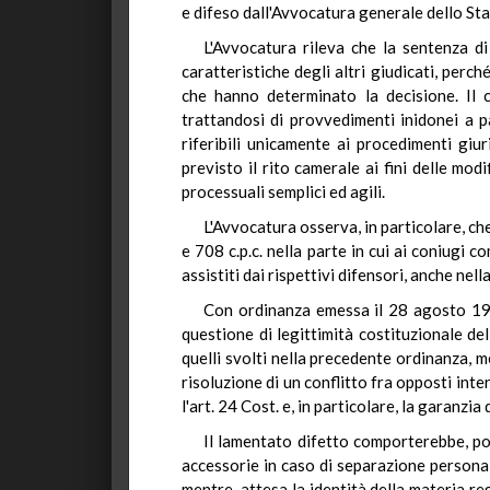
e difeso dall'Avvocatura generale dello St
L'Avvocatura rileva che la sentenza di
caratteristiche degli altri giudicati, perc
che hanno determinato la decisione. Il c
trattandosi di provvedimenti inidonei a pa
riferibili unicamente ai procedimenti gi
previsto il rito camerale ai fini delle mo
processuali semplici ed agili.
L'Avvocatura osserva, in particolare, ch
e 708 c.p.c. nella parte in cui ai coniugi 
assistiti dai rispettivi difensori, anche nel
Con ordinanza emessa il 28 agosto 197
questione di legittimità costituzionale de
quelli svolti nella precedente ordinanza, 
risoluzione di un conflitto fra opposti inte
l'art. 24 Cost. e, in particolare, la garanzia 
Il lamentato difetto comporterebbe, poi
accessorie in caso di separazione personale
mentre, attesa la identità della materia r