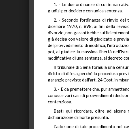
1. - Le due ordinanze di cui in narrati
giudizi per decidere con unica sentenza.
2. - Secondo l'ordinanza di rinvio del 
dicembre 1970, n. 898, ai fini della revis
divorzio, non garantirebbe sufficientemente
già decisa con valore di giudicato e previa
del provvedimento di modifica, l'introduzio
poi, al giudice la massima libertà nell'ist
modificativa di una sentenza, al decreto co
Il tribunale di Siena formula una censu
diritto di difesa, perché la procedura prev
garanzie previste dall'art. 24 Cost. in mis
3. - É da premettere che, pur ammetten
conosce vari casi di provvedimenti decisori
contenziosa.
Basti qui ricordare, oltre ad alcune f
dichiarazione di morte presunta.
L'adozione di tale procedimento nei casi