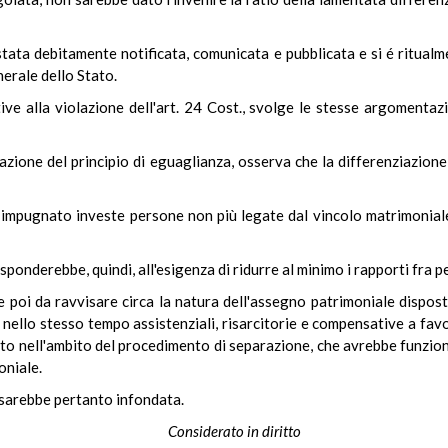
stata debitamente notificata, comunicata e pubblicata e si é ritualme
erale dello Stato.
ive alla violazione dell'art. 24 Cost., svolge le stesse argomenta
azione del principio di eguaglianza, osserva che la differenziazione
9 impugnato investe persone non più legate dal vincolo matrimoniale,
sponderebbe, quindi, all'esigenza di ridurre al minimo i rapporti fra 
be poi da ravvisare circa la natura dell'assegno patrimoniale dispos
 nello stesso tempo assistenziali, risarcitorie e compensative a favo
uito nell'ambito del procedimento di separazione, che avrebbe funzi
oniale.
. sarebbe pertanto infondata.
Considerato in diritto