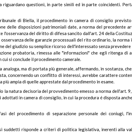
va riguardano questioni, in parte simili ed in parte coincidenti. Per
tribunale di Biella, il procedimento in camera di consiglio previst
ione delle disposizioni patrimoniali date, a norma del precedente ar
 l'osservanza del diritto di difesa sancito dall'art. 24 della Costitu
 osservanza delle garanzie processuali del rito ordinario, la norma 
ne del giudizio su semplice ricorso dell'interessato senza prevedere l
ruzione probatoria, rimessa alle "informazioni" che egli ritenga di a
n cui si conclude il procedimento camerale.
ra analoga, ma di portata più generale, affermando, in sostanza, c
ista, concernendo un conflitto di interessi, avrebbe carattere conten
ura più ampia di quelle apprestate dal procedimento in esame.
do la natura decisoria del provvedimento emesso a norma dell'art. 
 adottati in camera di consiglio, in cui la procedura é disposta anche
asi del procedimento di separazione personale dei coniugi, l'inte
 suddetti risponde a criteri di politica legislativa, inerenti alla v