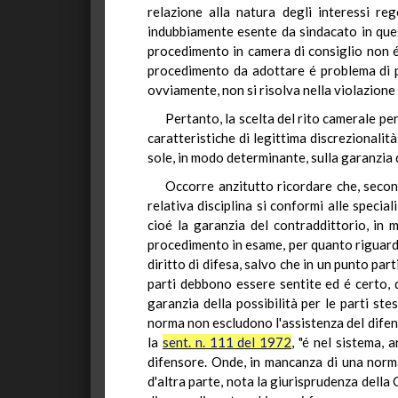
relazione alla natura degli interessi re
indubbiamente esente da sindacato in qu
procedimento in camera di consiglio non é, 
procedimento da adottare é problema di po
ovviamente, non si risolva nella violazione 
Pertanto, la scelta del rito camerale per
caratteristiche di legittima discrezionalità.
sole, in modo determinante, sulla garanzia de
Occorre anzitutto ricordare che, second
relativa disciplina si conformi alle specia
cioé la garanzia del contraddittorio, in 
procedimento in esame, per quanto riguarda 
diritto di difesa, salvo che in un punto pa
parti debbono essere sentite ed é certo, q
garanzia della possibilità per le parti stes
norma non escludono l'assistenza del dife
la
sent. n. 111 del 1972
, "é nel sistema,
difensore. Onde, in mancanza di una norma
d'altra parte, nota la giurisprudenza della 