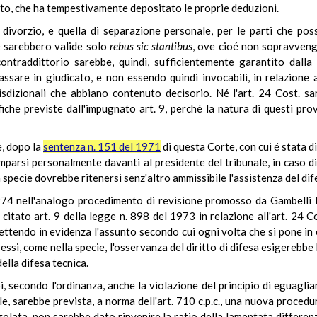
ato, che ha tempestivamente depositato le proprie deduzioni.
 divorzio, e quella di separazione personale, per le parti che po
hé sarebbero valide solo
rebus sic stantibus
, ove cioé non sopravveng
ontraddittorio sarebbe, quindi, sufficientemente garantito dalla p
ssare in giudicato, e non essendo quindi invocabili, in relazione ad 
urisdizionali che abbiano contenuto decisorio. Né l'art. 24 Cost. 
difiche previste dall'impugnato art. 9, perché la natura di questi p
e, dopo la
sentenza n. 151 del 1971
di questa Corte, con cui é stata di
comparsi personalmente davanti al presidente del tribunale, in caso di
la specie dovrebbe ritenersi senz'altro ammissibile l'assistenza del di
4 nell'analogo procedimento di revisione promosso da Gambelli Mar
l citato art. 9 della legge n. 898 del 1973 in relazione all'art. 24 
mettendo in evidenza l'assunto secondo cui ogni volta che si pone in 
ressi, come nella specie, l'osservanza del diritto di difesa esigerebbe 
della difesa tecnica.
, secondo l'ordinanza, anche la violazione del principio di eguaglia
, sarebbe prevista, a norma dell'art. 710 c.p.c., una nuova procedur
egolata, non sarebbe dato rinvenire la ratio della lamentata differe