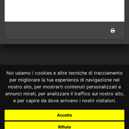
Noi usiamo i cookies e altre tecniche di tracciamento
per migliorare la tua esperienza di navigazione nel
CONSULTA ONLINE DAL 1995 -
NOTE LEGALI
nostro sito, per mostrarti contenuti personalizzati e
annunci mirati, per analizzare il traffico sul nostro sito,
Consulta OnLine non ha prodotto e non è responsabile per i contenuti e
le informazioni legali di siti collegati.
e per capire da dove arrivano i nostri visitatori.
La consultazione di questi o del materiale contenuto nel sito non
costituisce una relazione di consulenza legale.
Accetto
Nessuno deve confidare o agire in base alle informazioni disponibili in
questo sito senza una consulenza legale professionale.
Rifiuto