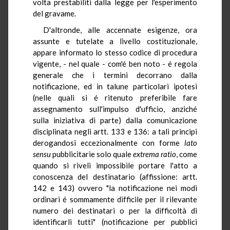
volta prestabiliti dalla legge per l'esperimento
del gravame.
D'altronde, alle accennate esigenze, ora
assunte e tutelate a livello costituzionale,
appare informato lo stesso codice di procedura
vigente, - nel quale - com'é ben noto - é regola
generale che i termini decorrano dalla
notificazione, ed in talune particolari ipotesi
(nelle quali si é ritenuto preferibile fare
assegnamento sull'impulso d'ufficio, anziché
sulla iniziativa di parte) dalla comunicazione
disciplinata negli artt. 133 e 136: a tali principi
derogandosi eccezionalmente con forme
lato
sensu
pubblicitarie solo quale
extrema
ratio
, come
quando si riveli impossibile portare l'atto a
conoscenza del destinatario (affissione: artt.
142 e 143) ovvero "la notificazione nei modi
ordinari é sommamente difficile per il rilevante
numero dei destinatari o per la difficoltà di
identificarli tutti" (notificazione per pubblici