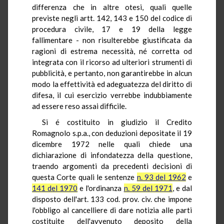
differenza che in altre otesi, quali quelle
previste negli artt. 142, 143 e 150 del codice di
procedura civile, 17 e 19 della legge
fallimentare - non risulterebbe giustificata da
ragioni di estrema necessità, né corretta od
integrata con il ricorso ad ulteriori strumenti di
pubblicità, e pertanto, non garantirebbe in alcun
modo la effettività ed adeguatezza del diritto di
difesa, il cui esercizio verrebbe indubbiamente
ad essere reso assai difficile.
Si é costituito in giudizio il Credito
Romagnolo s.p.a., con deduzioni depositate il 19
dicembre 1972 nelle quali chiede una
dichiarazione di infondatezza della questione,
traendo argomenti da precedenti decisioni di
questa Corte quali le sentenze
n. 93 del 1962
e
141 del 1970
e l'ordinanza
n. 59 del 1971
, e dal
disposto dell'art. 133 cod. prov. civ. che impone
l'obbligo al cancelliere di dare notizia alle parti
costituite dell'avvenuto deposito della