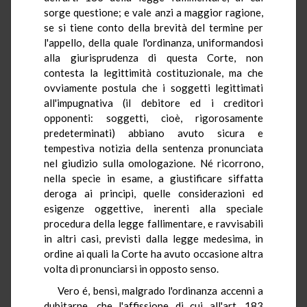
sorge questione; e vale anzi a maggior ragione,
se si tiene conto della brevità del termine per
l'appello, della quale l'ordinanza, uniformandosi
alla giurisprudenza di questa Corte, non
contesta la legittimità costituzionale, ma che
ovviamente postula che i soggetti legittimati
all'impugnativa (il debitore ed i creditori
opponenti: soggetti, cioè, rigorosamente
predeterminati) abbiano avuto sicura e
tempestiva notizia della sentenza pronunciata
nel giudizio sulla omologazione. Né ricorrono,
nella specie in esame, a giustificare siffatta
deroga ai principi, quelle considerazioni ed
esigenze oggettive, inerenti alla speciale
procedura della legge fallimentare, e ravvisabili
in altri casi, previsti dalla legge medesima, in
ordine ai quali la Corte ha avuto occasione altra
volta di pronunciarsi in opposto senso.
Vero é, bensì, malgrado l'ordinanza accenni a
dubitarne, che l'affissione di cui all'art. 183