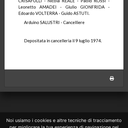
CRISAFULLI - Nicola REALE - Paolo ROSSI -
Leonetto AMADEI - Giulio GIONFRIDA -
Edoardo VOLTERRA - Guido ASTUTI.
Arduino SALUSTRI - Cancelliere
Depositata in cancelleria il 9 luglio 1974.
Noi usiamo i cookies e altre tecniche di tracciamento
per migliorare la tua esperienza di navigazione nel