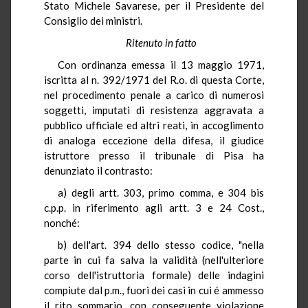
Stato Michele Savarese, per il Presidente del
Consiglio dei ministri.
Ritenuto in fatto
Con ordinanza emessa il 13 maggio 1971,
iscritta al n. 392/1971 del R.o. di questa Corte,
nel procedimento penale a carico di numerosi
soggetti, imputati di resistenza aggravata a
pubblico ufficiale ed altri reati, in accoglimento
di analoga eccezione della difesa, il giudice
istruttore presso il tribunale di Pisa ha
denunziato il contrasto:
a) degli artt. 303, primo comma, e 304 bis
c.p.p. in riferimento agli artt. 3 e 24 Cost.,
nonché:
b) dell'art. 394 dello stesso codice, "nella
parte in cui fa salva la validità (nell'ulteriore
corso dell'istruttoria formale) delle indagini
compiute dal p.m., fuori dei casi in cui é ammesso
il rito sommario, con conseguente violazione