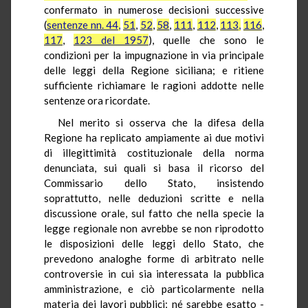
confermato in numerose decisioni successive
(
sentenze nn. 44,
51
,
52
,
58
,
111
,
112
,
113,
116
,
117
,
123 del 1957
), quelle che sono le
condizioni per la impugnazione in via principale
delle leggi della Regione siciliana; e ritiene
sufficiente richiamare le ragioni addotte nelle
sentenze ora ricordate.
Nel merito si osserva che la difesa della
Regione ha replicato ampiamente ai due motivi
di illegittimità costituzionale della norma
denunciata, sui quali si basa il ricorso del
Commissario dello Stato, insistendo
soprattutto, nelle deduzioni scritte e nella
discussione orale, sul fatto che nella specie la
legge regionale non avrebbe se non riprodotto
le disposizioni delle leggi dello Stato, che
prevedono analoghe forme di arbitrato nelle
controversie in cui sia interessata la pubblica
amministrazione, e ciò particolarmente nella
materia dei lavori pubblici; né sarebbe esatto -