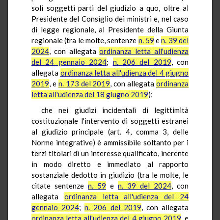
soli soggetti parti del giudizio a quo, oltre al
Presidente del Consiglio dei ministri e, nel caso
di legge regionale, al Presidente della Giunta
regionale (tra le molte, sentenze
n. 59
e
n. 39 del
2024
, con allegata
ordinanza letta all'udienza
del 24 gennaio 2024
;
n. 206 del 2019
, con
allegata
ordinanza letta all'udienza del 4 giugno
2019
, e
n. 173 del 2019
, con allegata
ordinanza
letta all'udienza del 18 giugno 2019
);
che nei giudizi incidentali di legittimità
costituzionale l'intervento di soggetti estranei
al giudizio principale (art. 4, comma 3, delle
Norme integrative) è ammissibile soltanto per i
terzi titolari di un interesse qualificato, inerente
in modo diretto e immediato al rapporto
sostanziale dedotto in giudizio (tra le molte, le
citate sentenze
n. 59
e
n. 39 del 2024
, con
allegata
ordinanza letta all'udienza del 24
gennaio 2024
;
n. 206 del 2019
, con allegata
ordinanza letta all'udienza del 4 giugno 2019
, e