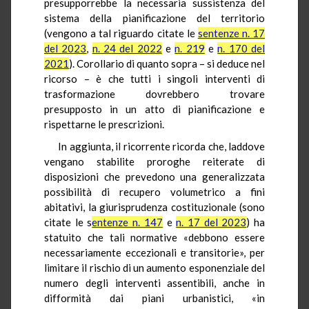
presupporrebbe la necessaria sussistenza del
sistema della pianificazione del territorio
(vengono a tal riguardo citate le
sentenze n. 17
del 2023
,
n. 24 del 2022
e
n. 219
e
n. 170 del
2021
). Corollario di quanto sopra – si deduce nel
ricorso – è che tutti i singoli interventi di
trasformazione dovrebbero trovare
presupposto in un atto di pianificazione e
rispettarne le prescrizioni.
In aggiunta, il ricorrente ricorda che, laddove
vengano stabilite proroghe reiterate di
disposizioni che prevedono una generalizzata
possibilità di recupero volumetrico a fini
abitativi, la giurisprudenza costituzionale (sono
citate le s
entenze n. 147
e
n. 17 del 2023
) ha
statuito che tali normative «debbono essere
necessariamente eccezionali e transitorie», per
limitare il rischio di un aumento esponenziale del
numero degli interventi assentibili, anche in
difformità dai piani urbanistici, «in