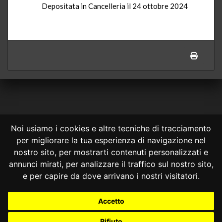
Depositata in Cancelleria il 24 ottobre 2024
Noi usiamo i cookies e altre tecniche di tracciamento
per migliorare la tua esperienza di navigazione nel
CONSULTA ONLINE DAL 1995 -
NOTE LEGALI
nostro sito, per mostrarti contenuti personalizzati e
annunci mirati, per analizzare il traffico sul nostro sito,
Consulta OnLine non ha prodotto e non è responsabile per i contenuti e
le informazioni legali di siti collegati.
e per capire da dove arrivano i nostri visitatori.
La consultazione di questi o del materiale contenuto nel sito non
costituisce una relazione di consulenza legale.
Accetto
Nessuno deve confidare o agire in base alle informazioni disponibili in
questo sito senza una consulenza legale professionale.
Rifiuto