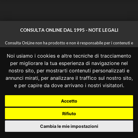
CONSULTA ONLINE DAL 1995 -
NOTE LEGALI
Consulta OnLine non ha prodotto e non è responsabile per i contenuti e
le informazioni legali di siti collegati.
Noi usiamo i cookies e altre tecniche di tracciamento
La consultazione di questi o del materiale contenuto nel sito non
costituisce una relazione di consulenza legale.
per migliorare la tua esperienza di navigazione nel
Nessuno deve confidare o agire in base alle informazioni disponibili in
nostro sito, per mostrarti contenuti personalizzati e
questo sito senza una consulenza legale professionale.
annunci mirati, per analizzare il traffico sul nostro sito,
info@giurcost.org
|
Giurisprudenza Costituzionale
|
e per capire da dove arrivano i nostri visitatori.
Consulta OnLine
|
@giurcost
Accetto
Rifiuto
Cambia le mie impostazioni