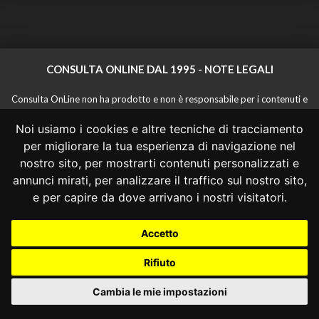
CONSULTA ONLINE DAL 1995 -
NOTE LEGALI
Consulta OnLine non ha prodotto e non è responsabile per i contenuti e
le informazioni legali di siti collegati.
Noi usiamo i cookies e altre tecniche di tracciamento
La consultazione di questi o del materiale contenuto nel sito non
costituisce una relazione di consulenza legale.
per migliorare la tua esperienza di navigazione nel
Nessuno deve confidare o agire in base alle informazioni disponibili in
nostro sito, per mostrarti contenuti personalizzati e
questo sito senza una consulenza legale professionale.
annunci mirati, per analizzare il traffico sul nostro sito,
info@giurcost.org
|
Giurisprudenza Costituzionale
|
e per capire da dove arrivano i nostri visitatori.
Consulta OnLine
|
@giurcost
Accetto
Rifiuto
Cambia le mie impostazioni