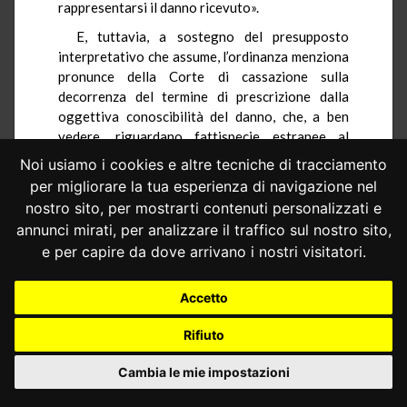
rappresentarsi il danno ricevuto».
E, tuttavia, a sostegno del presupposto
interpretativo che assume, l’ordinanza menziona
pronunce della Corte di cassazione sulla
decorrenza del termine di prescrizione dalla
oggettiva conoscibilità del danno, che, a ben
vedere, riguardano fattispecie estranee al
contesto delle azioni societarie (Corte di
Noi usiamo i cookies e altre tecniche di tracciamento
cassazione, sezione seconda civile, sentenza 5
per migliorare la tua esperienza di navigazione nel
aprile 2012, n. 5504; sezione lavoro, sentenza
nostro sito, per mostrarti contenuti personalizzati e
11 settembre 2007, n. 19022; sezione terza
annunci mirati, per analizzare il traffico sul nostro sito,
civile, sentenza 8 maggio 2006, n. 10493,
e per capire da dove arrivano i nostri visitatori.
sezione lavoro, sentenza 29 agosto 2003, n.
12666).
Accetto
Inoltre, è meramente assertiva la
constatazione del rimettente secondo cui
Rifiuto
«[n]essuna particolare difficoltà interpretativa
ha poi riguardato l’individuazione del regime
Cambia le mie impostazioni
prescrizionale della responsabilità
extracontrattuale degli amministratori e dei