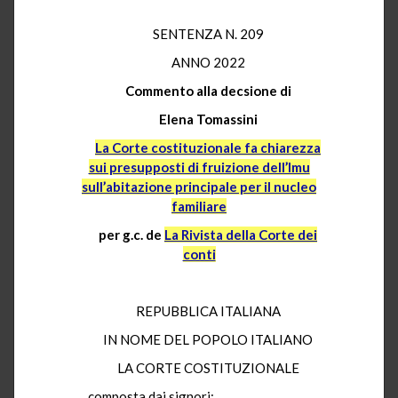
SENTENZA N. 209
ANNO 2022
Commento alla decsione di
Elena Tomassini
La Corte costituzionale fa chiarezza
sui presupposti di fruizione dell’Imu
sull’abitazione principale per il nucleo
familiare
per g.c. de
La Rivista della Corte dei
conti
REPUBBLICA ITALIANA
IN NOME DEL POPOLO ITALIANO
LA CORTE COSTITUZIONALE
composta dai signori: