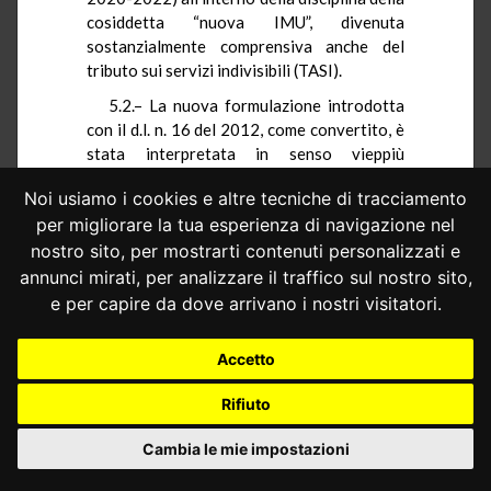
cosiddetta “nuova IMU”, divenuta
sostanzialmente comprensiva anche del
tributo sui servizi indivisibili (TASI).
5.2.– La nuova formulazione introdotta
con il d.l. n. 16 del 2012, come convertito, è
stata interpretata in senso vieppiù
restrittivo dalla giurisprudenza di
Noi usiamo i cookies e altre tecniche di tracciamento
legittimità, applicando il criterio «di stretta
per migliorare la tua esperienza di navigazione nel
interpretazione delle norme agevolative
(tra le molte, in tema di ICI, più di recente,
nostro sito, per mostrarti contenuti personalizzati e
cfr. Cass. sez. 5, 11 ottobre 2017, n. 23833;
annunci mirati, per analizzare il traffico sul nostro sito,
Cass. sez. 6-5, ord. 3 febbraio 2017, n.
e per capire da dove arrivano i nostri visitatori.
3011), condiviso anche dalla Corte
costituzionale (cfr.
Corte Cost. 20
Accetto
novembre 2017, n. 242
)» (Corte di
cassazione, sezione sesta civile, ordinanza
Rifiuto
24 settembre 2020, n. 20130).
Cambia le mie impostazioni
La Corte di cassazione, infatti, in una
prima fase, disattendendo una diversa