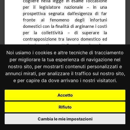
cogliere nella legge in esame l’occasione
per il legislatore nazionale – in una
prospettiva segnata dall’esigenza di far
fronte al fenomeno degli infortuni
domestici con la finalità di arginarne i costi
per la collettività – di superare la
contrapposizione tra lavoro domestico ed
extradomestico, attribuendo al primo,
nell’intento di colmare un vuoto di tutela,
Noi usiamo i cookies e altre tecniche di tracciamento
pari dignità rispetto alle altre forme di
per migliorare la tua esperienza di navigazione nel
lavoro svolte fuori casa, attraverso il
nostro sito, per mostrarti contenuti personalizzati e
riconoscimento di uno strumento di
annunci mirati, per analizzare il traffico sul nostro sito,
garanzia assicurativa.
e per capire da dove arrivano i nostri visitatori.
6.– All’interno di una più ampia cornice
definita, anche, dalla necessità di dare
Accetto
risposta ad esigenze di prevenzione – la cui
soddisfazione è affidata nella legge in
Rifiuto
esame agli strumenti dell’informazione ed
educazione della platea dei destinatari
Cambia le mie impostazioni
(Capo II, rubricato «Prevenzione degli