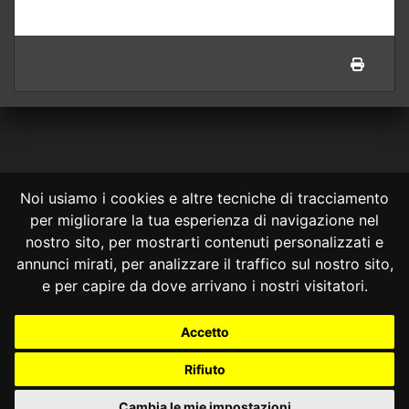
Noi usiamo i cookies e altre tecniche di tracciamento
per migliorare la tua esperienza di navigazione nel
CONSULTA ONLINE DAL 1995 -
NOTE LEGALI
nostro sito, per mostrarti contenuti personalizzati e
annunci mirati, per analizzare il traffico sul nostro sito,
Consulta OnLine non ha prodotto e non è responsabile per i contenuti e
le informazioni legali di siti collegati.
e per capire da dove arrivano i nostri visitatori.
La consultazione di questi o del materiale contenuto nel sito non
costituisce una relazione di consulenza legale.
Accetto
Nessuno deve confidare o agire in base alle informazioni disponibili in
questo sito senza una consulenza legale professionale.
Rifiuto
info@giurcost.org
|
Giurisprudenza Costituzionale
|
Consulta OnLine
|
@giurcost
Cambia le mie impostazioni