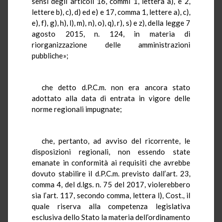
sensi degli articoli 16, commi 1, lettera a), e 2,
lettere b), c), d) ed e) e 17, comma 1, lettere a), c),
e), f), g), h), l), m), n), o), q), r), s) e z), della legge 7
agosto 2015, n. 124, in materia di
riorganizzazione delle amministrazioni
pubbliche»;
che detto d.P.C.m. non era ancora stato
adottato alla data di entrata in vigore delle
norme regionali impugnate;
che, pertanto, ad avviso del ricorrente, le
disposizioni regionali, non essendo state
emanate in conformità ai requisiti che avrebbe
dovuto stabilire il d.P.C.m. previsto dall’art. 23,
comma 4, del d.lgs. n. 75 del 2017, violerebbero
sia l’art. 117, secondo comma, lettera l), Cost., il
quale riserva alla competenza legislativa
esclusiva dello Stato la materia dell’ordinamento