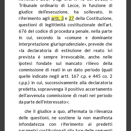
Tribunale ordinario di Lecce, in funzione di
giudice dell’esecuzione, ha sollevato, in
riferimento agli
artt. 3
e
27
della Costituzione,
questioni di legittimità costituzionale dell’art.
676 del codice di procedura penale, nella parte
in cui, secondo la «comune e dominante
interpretazione giurisprudenziale», prevede che
«la declaratoria di estinzione del reato ivi
prevista è sempre irrevocabile, anche nelle
ipotesi fondate sul mancato rilievo della
commissione di reati in un dato periodo (quali
quelle indicate negli artt. 167 c.p. e 445 co. 2
c.p.p.) in cui, successivamente alla declaratoria
predetta, sopravvenga il positivo accertamento
dell’avvenuta commissione di reati nel periodo
da parte dell’interessato»;
che il giudice a quo, affermata la rilevanza
delle questioni, ne sostiene la non manifesta
infondatezza con riferimento ai predetti
parametri costituzionali alla luce delle seguenti