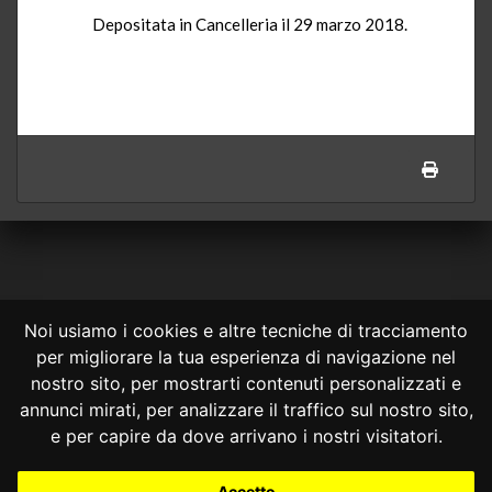
Depositata in Cancelleria il 29 marzo 2018.
Noi usiamo i cookies e altre tecniche di tracciamento
per migliorare la tua esperienza di navigazione nel
CONSULTA ONLINE DAL 1995 -
NOTE LEGALI
nostro sito, per mostrarti contenuti personalizzati e
annunci mirati, per analizzare il traffico sul nostro sito,
Consulta OnLine non ha prodotto e non è responsabile per i contenuti e
le informazioni legali di siti collegati.
e per capire da dove arrivano i nostri visitatori.
La consultazione di questi o del materiale contenuto nel sito non
costituisce una relazione di consulenza legale.
Accetto