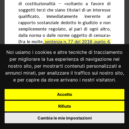
di costituzionalità − «soltanto a favore di
soggetti terzi che siano titolari di un interesse
qualificato, immediatamente inerente al
rapporto sostanziale dedotto in giudizio e non
semplicemente regolato, al pari di ogni altro,
dalla norma o dalle norme oggetto di censura»
(fra le molte,
sentenza n. 77 del 2018, punto 4.
del Considerato in diritto
).
Noi usiamo i cookies e altre tecniche di tracciamento
Nel caso di specie, Giovanni Ferrero, che si
per migliorare la tua esperienza di navigazione nel
limita ad affermare, senza altre specificazioni, la
nostro sito, per mostrarti contenuti personalizzati e
sussistenza di un interesse qualificato
annunci mirati, per analizzare il traffico sul nostro sito,
all’intervento, è titolare di una situazione
e per capire da dove arrivano i nostri visitatori.
soggettiva regolata dalla norma oggetto di
censura, al pari delle situazioni soggettive dei
Accetto
ricorrenti nei giudizi a quibus. Da tali elementi,
tuttavia, non è possibile desumere un interesse
Rifiuto
direttamente riconducibile all’oggetto dei
giudizi principali e allo specifico rapporto
Cambia le mie impostazioni
sostanziale in essi dedotto.