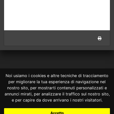
Noi usiamo i cookies e altre tecniche di tracciamento
per migliorare la tua esperienza di navigazione nel
CONSULTA ONLINE DAL 1995 -
NOTE LEGALI
nostro sito, per mostrarti contenuti personalizzati e
annunci mirati, per analizzare il traffico sul nostro sito,
Consulta OnLine non ha prodotto e non è responsabile per i contenuti e
le informazioni legali di siti collegati.
e per capire da dove arrivano i nostri visitatori.
La consultazione di questi o del materiale contenuto nel sito non
costituisce una relazione di consulenza legale.
Accetto