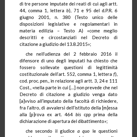
di tre persone imputate dei reati di cui agli artt.
44, comma 1, lettera
b
), 71 e 95 del d.P.R. 6
giugno 2001, n. 380 (Testo unico delle
disposizioni legislative e regolamentari in
materia edilizia – Testo A) «come meglio
descritti e circostanziati nel Decreto di
citazione a giudizio del 13.8.2015»;
che nell’udienza del 2 febbraio 2016 il
difensore di uno degli imputati ha chiesto che
fossero sollevate questioni di legittimità
costituzionale dell’art. 552, comma 1, lettera
f
),
cod. proc. pen., in relazione agli artt. 3, 24 e 111
Cost., «nella parte in cui […] non prevede che nel
Decreto di citazione a giudizio venga dato
[a]vviso all’imputato della facoltà di richiedere,
fra l’altro, di avvalersi dell’istituto della [m]essa
alla [p]rova ex art. 464
bis
cpp prima della
dichiarazione di apertura del dibattimento»;
che secondo il giudice
a quo
le questioni