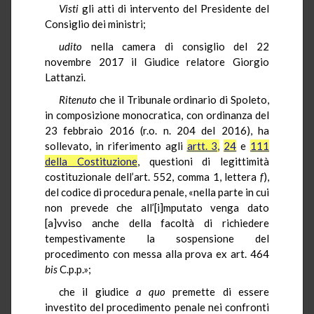
Visti
gli atti di intervento del Presidente del
Consiglio dei ministri;
udito
nella camera di consiglio del 22
novembre 2017 il Giudice relatore Giorgio
Lattanzi.
Ritenuto
che il Tribunale ordinario di Spoleto,
in composizione monocratica, con ordinanza del
23 febbraio 2016 (r.o. n. 204 del 2016), ha
sollevato, in riferimento agli
artt. 3,
24
e
111
della Costituzione
, questioni di legittimità
costituzionale dell’art. 552, comma 1, lettera
f
),
del codice di procedura penale, «nella parte in cui
non prevede che all’[i]mputato venga dato
[a]vviso anche della facoltà di richiedere
tempestivamente la sospensione del
procedimento con messa alla prova ex art. 464
bis
C.p.p.»;
che il giudice
a quo
premette di essere
investito del procedimento penale nei confronti