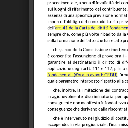
procedimentale, a pena di invalidità del con
sui luoghi di riferimento del contribuente, 
assenza di una specifica previsione normati
imporre l’obbligo del contraddittorio preve
dell’
art. 41 della Carta dei diritti fondame
sempre che, come più volte ribadito dalla 
sulla formazione dell’atto che ha recato pr
che, secondo la Commissione rimettente 
è consentita l’assunzione di prove orali –
garantire al destinatario il diritto di d
applicazione degli artt. 111 e 117, primo c
fondamentali (d’ora in avanti: CEDU)
, fir
quale parametro interposto rispetto alla ce
che, inoltre, la limitazione del contrad
irragionevolmente discriminatoria per qu
conseguente non manifesta infondatezza dei 
conseguenze che derivano dalla riscontrata 
che è intervenuto nel giudizio di costit
eccependo: in via pregiudiziale, l’inammiss