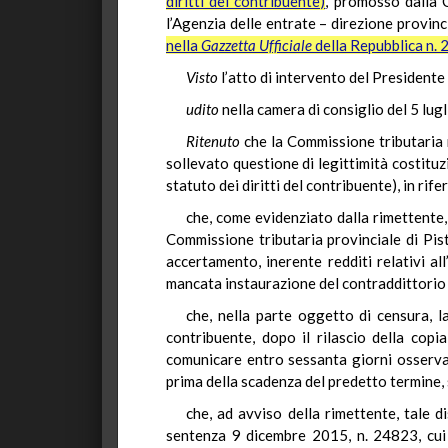
diritti del contribuente)
, promosso dalla 
l’Agenzia delle entrate – direzione provinc
nella
Gazzetta Ufficiale
della Repubblica n. 
Visto
l’atto di intervento del Presidente 
udito
nella camera di consiglio del 5 lu
Ritenuto
che la Commissione tributaria 
sollevato questione di legittimità costituz
statuto dei diritti del contribuente), in rif
che, come evidenziato dalla rimettente, 
Commissione tributaria provinciale di Pist
accertamento, inerente redditi relativi al
mancata instaurazione del contraddittorio an
che, nella parte oggetto di censura, l
contribuente, dopo il rilascio della copi
comunicare entro sessanta giorni osservaz
prima della scadenza del predetto termine, 
che, ad avviso della rimettente, tale d
sentenza 9 dicembre 2015, n. 24823, cui 