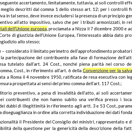
seguente accertamento, limitatamente, tuttavia, ai soli controlli effe
meglio descritti dal comma 1 dello stesso art. 12; per i controlli fisca
va in tal senso, deve invece escludersi la presenza di un principio g
ntivo all’atto impositivo, salvo che per i tributi armonizzati, in r
ntali dell’Unione europea
, proclamata a Nizza il 7 dicembre 2000 e a
Corte di giustizia dell’Unione Europea, l’interessato abbia dato prov
egiudizio allo stesso;
– considerato il limitato perimetro dell’approfondimento probatorio p
 la partecipazione del contribuente alla fase di formazione dell’at
ifesa tutelato dall’art. 24 Cost., nonché piena parità nel corso d
omma, Cost., in riferimento all’art. 6 della
Convenzione per la salvag
mata a Roma il 4 novembre 1950, ratificata de resa esecutiva con 
nsura prospettata ai sensi del primo comma dell’art. 117 Cost.;
ditorio preventivo, a pena di invalidità dell’atto, ai soli accertam
ei contribuenti che non hanno subito una verifica presso i locali 
dubbi di illegittimità in riferimento agli artt. 3 e 53 Cost., param
diseguaglianza in ordine alla corretta individuazione dei dati fondan
uzionalità il Presidente del Consiglio dei ministri, rappresentato e 
ibilità della questione per la genericità della descrizione della fat