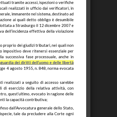
ttuati tramite accessi, ispezioni o verifiche
li realizzati in ufficio dai verificatori, in
enerale, immanente nel sistema, destinato ad
elazione ai quali detto obbligo è desumibile
dottata a Strasburgo il 12 dicembre 2007 e
a dell’incidenza effettiva della violazione
roprio dei giudizi tributari, nei quali non
to impositivo deve ritenersi essenziale per
ella successiva fase processuale, anche in
uardia dei diritti dell’uomo e delle libertà
legge 4 agosto 1955, n. 848, norma evocata
enti realizzati a seguito di accesso sarebbe
di esercizio della relativa attività, con
etro, quest’ultimo, evocato in ragione delle
ti la capacità contributiva;
difeso dall’Avvocatura generale dello Stato,
tispecie, tale da precludere alla Corte ogni