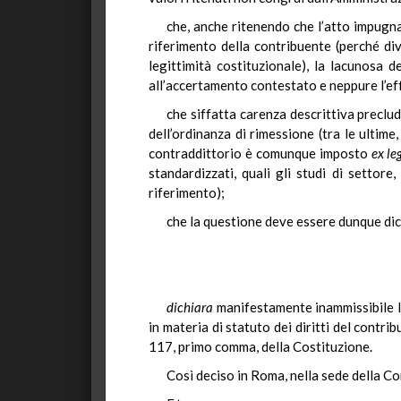
che, anche ritenendo che l’atto impugnat
riferimento della contribuente (perché di
legittimità costituzionale), la lacunosa 
all’accertamento contestato e neppure l’eff
che siffatta carenza descrittiva preclud
dell’ordinanza di rimessione (tra le ultime
contraddittorio è comunque imposto
ex le
standardizzati, quali gli studi di settor
riferimento);
che la questione deve essere dunque di
dichiara
manifestamente inammissibile la
in materia di statuto dei diritti del contri
117, primo comma, della Costituzione.
Così deciso in Roma, nella sede della Cor