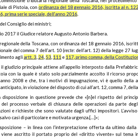
Commissione tributaria regionale della Toscana, nel procedimento 
iale di Pistoia, con
ordinanza del 18 gennaio 2016, iscritta al n. 12
26, prima serie speciale, dell’anno 2016
.
del Consiglio dei ministri;
glio 2017 il Giudice relatore Augusto Antonio Barbera.
regionale della Toscana, con ordinanza del 18 gennaio 2016, iscritt
ionale del comma 7 dell’art. 10 (
recte
: dell’art. 12) della legge 27 lu
erimento agli
artt. 3
,
24
,
53
,
111
e
117, primo comma, della Costituzio
il giudizio principale attiene all’appello interposto dalla Prefabbric
oia con la quale è stato solo parzialmente accolto il ricorso prop
l’anno 2008 e che, tra i motivi di impugnazione, vi è quello della a
ticipato, in violazione del disposto di cui all’art. 12, comma 7, dell
a disposizione in questione prevede che «[n]el rispetto del princ
a del processo verbale di chiusura delle operazioni da parte degl
ioni e richieste che sono valutate dagli uffici impositori. L’avv
salvo casi di particolare e motivata urgenza.[…]»;
isposizione – in linea con l’interpretazione offerta da ultimo dalla
viene ascritto il portato proprio del «diritto vivente» sul tema i