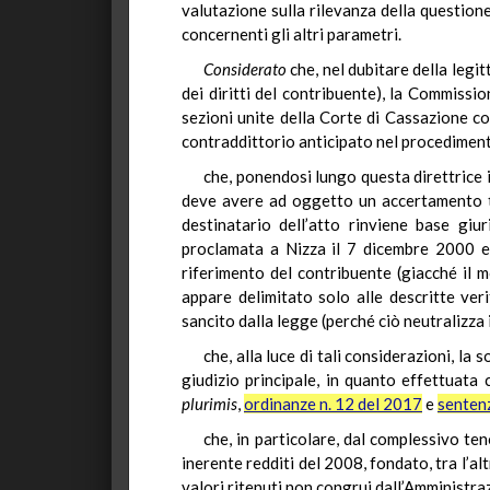
valutazione sulla rilevanza della question
concernenti gli altri parametri.
Considerato
che, nel dubitare della legit
dei diritti del contribuente), la Commissi
sezioni unite della Corte di Cassazione c
contraddittorio anticipato nel procediment
che, ponendosi lungo questa direttrice in
deve avere ad oggetto un accertamento trib
destinatario dell’atto rinviene base giur
proclamata a Nizza il 7 dicembre 2000 e 
riferimento del contribuente (giacché il m
appare delimitato solo alle descritte veri
sancito dalla legge (perché ciò neutralizza 
che, alla luce di tali considerazioni, l
giudizio principale, in quanto effettuata 
plurimis
,
ordinanze n. 12 del 2017
e
senten
che, in particolare, dal complessivo te
inerente redditi del 2008, fondato, tra l’al
valori ritenuti non congrui dall’Amministra