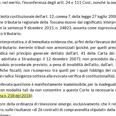
e; nel merito, l’inconferenza degli artt. 24 e 111 Cost., nonché la 
timità costituzionale dell’art. 12, comma 7, della legge 27 luglio 200
one tributaria regionale della Toscana muove dal significato interpre
on la sentenza 9 dicembre 2015, n. 24823, assunta come espressiva 
o tributario;
terpretativa, è di immediata evidenza che, ai fini della rilevanza dell
utario: inerente tributi non armonizzati (poiché, per quelli armon
idica nel principio generale dettato dall’art. 41 della Carta dei
adottata a Strasburgo il 12 dicembre 2007); non preceduto da acc
odulo procedurale previsto, a pena di invalidità dell’atto, dall’art
fiche fiscali); non ricompreso tra quelli per i quali l’obbligo del
in radice l’esigenza sottesa alla evocata verifica di costituzionalità);
a sollevata questione è manifestamente inammissibile, per la inadegua
con modalità tali da non consentire a questa Corte la necessaria v
za n. 218 del 2014
);
nore della ordinanza di rimessione emerge, esclusivamente, che il r
tro, sulle risultanze «di 26 contratti di compravendita stipulati» dalla
zione»;