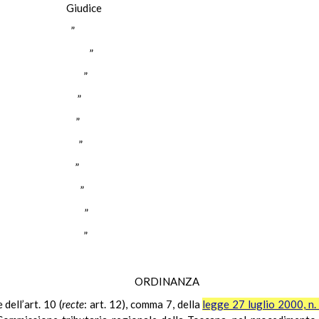
ZI Giudice
OSI ”
MORELLI ”
RAGGIO ”
MATO ”
ARRA ”
ETIS ”
NON ”
UGNO ”
BARBERA ”
ERETTI ”
ORDINANZA
 dell’art. 10 (
recte
: art. 12), comma 7, della
legge 27 luglio 2000, n.