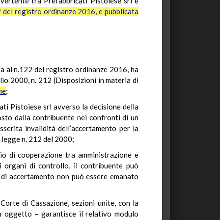
vertente tra Prefabbricati Pistoiese srl e
2 del registro ordinanze 2016, e pubblicata
a al n.122 del registro ordinanze 2016, ha
glio 2000, n. 212 (Disposizioni in materia di
ne
;
ati Pistoiese srl avverso la decisione della
osto dalla contribuente nei confronti di un
sserita invalidità dell’accertamento per la
a legge n. 212 del 2000;
ipio di cooperazione tra amministrazione e
i organi di controllo, il contribuente può
iso di accertamento non può essere emanato
 Corte di Cassazione, sezioni unite, con la
n oggetto – garantisce il relativo modulo