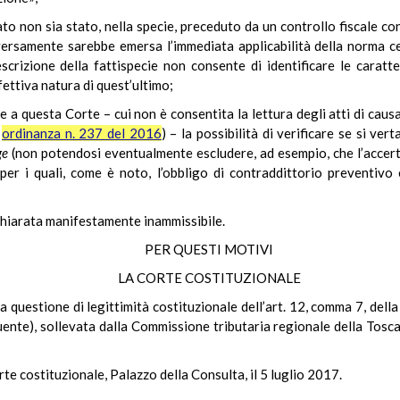
o non sia stato, nella specie, preceduto da un controllo fiscale con
versamente sarebbe emersa l’immediata applicabilità della norma c
descrizione della fattispecie non consente di identificare le carat
ettiva natura di quest’ultimo;
e a questa Corte – cui non è consentita la lettura degli atti di causa
,
ordinanza n. 237 del 2016
) – la possibilità di verificare se si ver
ge
(non potendosi eventualmente escludere, ad esempio, che l’accer
e, per i quali, come è noto, l’obbligo di contraddittorio preventiv
chiarata manifestamente inammissibile.
PER QUESTI MOTIVI
LA CORTE COSTITUZIONALE
 questione di legittimità costituzionale dell’art. 12, comma 7, della
buente), sollevata dalla Commissione tributaria regionale della Tosca
te costituzionale, Palazzo della Consulta, il 5 luglio 2017.