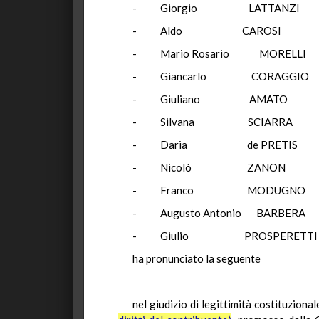
- Giorgio LATTAN
- Aldo CAR
- Mario Rosario 
- Giancarlo CO
- Giuliano A
- Silvana SCI
- Daria de PR
- Nicolò ZA
- Franco MOD
- Augusto Antonio 
- Giulio PROSP
ha pronunciato la seguente
nel giudizio di legittimità costituzionale