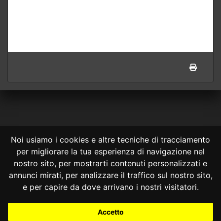
Noi usiamo i cookies e altre tecniche di tracciamento
per migliorare la tua esperienza di navigazione nel
CONSULTA ONLINE DAL 1995 -
NOTE LEGALI
nostro sito, per mostrarti contenuti personalizzati e
annunci mirati, per analizzare il traffico sul nostro sito,
Consulta OnLine non ha prodotto e non è responsabile per i contenuti e
le informazioni legali di siti collegati.
e per capire da dove arrivano i nostri visitatori.
La consultazione di questi o del materiale contenuto nel sito non
costituisce una relazione di consulenza legale.
Accetto
Nessuno deve confidare o agire in base alle informazioni disponibili in