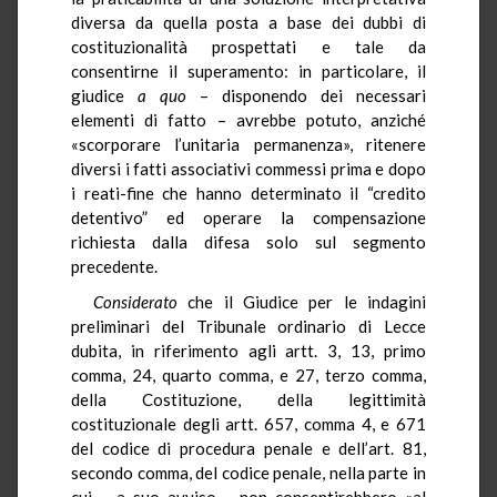
diversa da quella posta a base dei dubbi di
costituzionalità prospettati e tale da
consentirne il superamento: in particolare, il
giudice
a quo
– disponendo dei necessari
elementi di fatto – avrebbe potuto, anziché
«scorporare l’unitaria permanenza», ritenere
diversi i fatti associativi commessi prima e dopo
i reati-fine che hanno determinato il “credito
detentivo” ed operare la compensazione
richiesta dalla difesa solo sul segmento
precedente.
Considerato
che il Giudice per le indagini
preliminari del Tribunale ordinario di Lecce
dubita, in riferimento agli artt. 3, 13, primo
comma, 24, quarto comma, e 27, terzo comma,
della Costituzione, della legittimità
costituzionale degli artt. 657, comma 4, e 671
del codice di procedura penale e dell’art. 81,
secondo comma, del codice penale, nella parte in
cui – a suo avviso – non consentirebbero «al