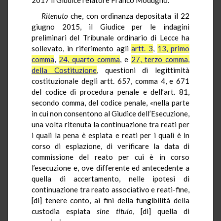
Ritenuto
che, con ordinanza depositata il 22
giugno 2015, il Giudice per le indagini
preliminari del Tribunale ordinario di Lecce ha
sollevato, in riferimento agli
artt. 3
,
13, primo
comma
,
24, quarto comma
, e
27, terzo comma,
della Costituzione
, questioni di legittimità
costituzionale degli artt. 657, comma 4, e 671
del codice di procedura penale e dell’art. 81,
secondo comma, del codice penale, «nella parte
in cui non consentono al Giudice dell’Esecuzione,
una volta ritenuta la continuazione tra reati per
i quali la pena è espiata e reati per i quali è in
corso di espiazione, di verificare la data di
commissione del reato per cui è in corso
l’esecuzione e, ove differente ed antecedente a
quella di accertamento, nelle ipotesi di
continuazione tra reato associativo e reati-fine,
[di] tenere conto, ai fini della fungibilità della
custodia espiata
sine titulo
, [di] quella di