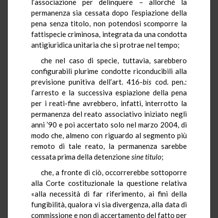
l’associazione per delinquere – allorché la
permanenza sia cessata dopo l’espiazione della
pena senza titolo, non potendosi scomporre la
fattispecie criminosa, integrata da una condotta
antigiuridica unitaria che si protrae nel tempo;
che nel caso di specie, tuttavia, sarebbero
configurabili plurime condotte riconducibili alla
previsione punitiva dell’art. 416-
bis
cod. pen.:
l’arresto e la successiva espiazione della pena
per i reati-fine avrebbero, infatti, interrotto la
permanenza del reato associativo iniziato negli
anni ’90 e poi accertato solo nel marzo 2004, di
modo che, almeno con riguardo al segmento più
remoto di tale reato, la permanenza sarebbe
cessata prima della detenzione
sine titulo
;
che, a fronte di ciò, occorrerebbe sottoporre
alla Corte costituzionale la questione relativa
«alla necessità di far riferimento, ai fini della
fungibilità, qualora vi sia divergenza, alla data di
commissione e non di accertamento del fatto per