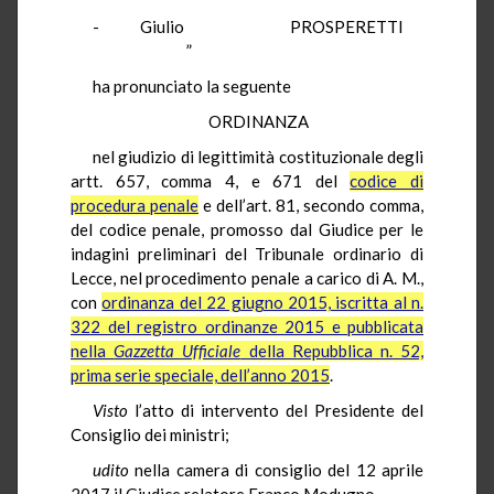
- Giulio PROSPERETTI
”
ha pronunciato la seguente
ORDINANZA
nel giudizio di legittimità costituzionale degli
artt. 657, comma 4, e 671 del
codice di
procedura penale
e dell’art. 81, secondo comma,
del codice penale, promosso dal Giudice per le
indagini preliminari del Tribunale ordinario di
Lecce, nel procedimento penale a carico di A. M.,
con
ordinanza del 22 giugno 2015, iscritta al n.
322 del registro ordinanze 2015 e pubblicata
nella
Gazzetta Ufficiale
della Repubblica n. 52,
prima serie speciale, dell’anno 2015
.
Visto
l’atto di intervento del Presidente del
Consiglio dei ministri;
udito
nella camera di consiglio del 12 aprile
2017 il Giudice relatore Franco Modugno.