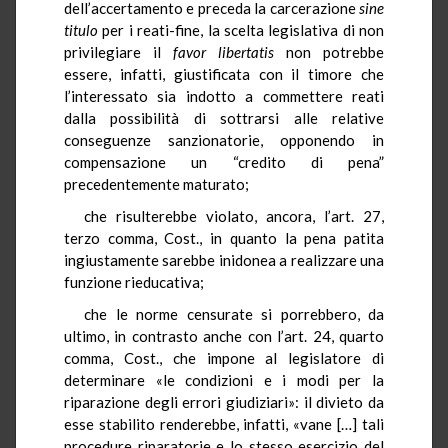
dell’accertamento e preceda la carcerazione
sine
titulo
per i reati-fine, la scelta legislativa di non
privilegiare il
favor
libertatis
non potrebbe
essere, infatti, giustificata con il timore che
l’interessato sia indotto a commettere reati
dalla possibilità di sottrarsi alle relative
conseguenze sanzionatorie, opponendo in
compensazione un “credito di pena”
precedentemente maturato;
che risulterebbe violato, ancora, l’art. 27,
terzo comma, Cost., in quanto la pena patita
ingiustamente sarebbe inidonea a realizzare una
funzione rieducativa;
che le norme censurate si porrebbero, da
ultimo, in contrasto anche con l’art. 24, quarto
comma, Cost., che impone al legislatore di
determinare «le condizioni e i modi per la
riparazione degli errori giudiziari»: il divieto da
esse stabilito renderebbe, infatti, «vane […] tali
procedure riparatorie e lo stesso esercizio del