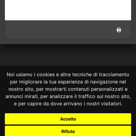
Noi usiamo i cookies e altre tecniche di tracciamento
per migliorare la tua esperienza di navigazione nel
CONSULTA ONLINE DAL 1995 -
NOTE LEGALI
nostro sito, per mostrarti contenuti personalizzati e
annunci mirati, per analizzare il traffico sul nostro sito,
Consulta OnLine non ha prodotto e non è responsabile per i contenuti e
le informazioni legali di siti collegati.
e per capire da dove arrivano i nostri visitatori.
La consultazione di questi o del materiale contenuto nel sito non
costituisce una relazione di consulenza legale.
Accetto
Nessuno deve confidare o agire in base alle informazioni disponibili in
questo sito senza una consulenza legale professionale.
Rifiuto