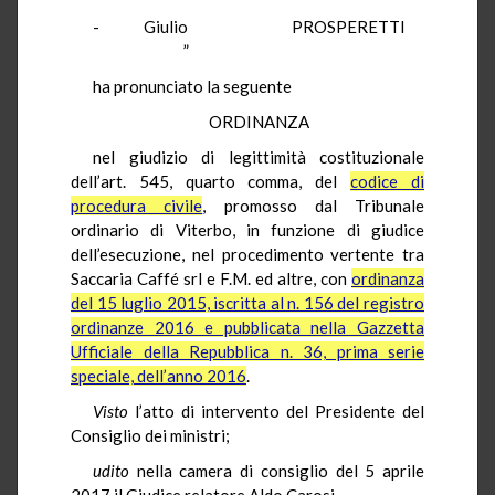
- Giulio PROSPERETTI
”
ha pronunciato la seguente
ORDINANZA
nel giudizio di legittimità costituzionale
dell’art. 545, quarto comma, del
codice di
procedura civile
, promosso dal Tribunale
ordinario di Viterbo, in funzione di giudice
dell’esecuzione, nel procedimento vertente tra
Saccaria Caffé srl e F.M. ed altre, con
ordinanza
del 15 luglio 2015, iscritta al n. 156 del registro
ordinanze 2016 e pubblicata nella Gazzetta
Ufficiale della Repubblica n. 36, prima serie
speciale, dell’anno 2016
.
Visto
l’atto di intervento del Presidente del
Consiglio dei ministri;
udito
nella camera di consiglio del 5 aprile
2017 il Giudice relatore Aldo Carosi.