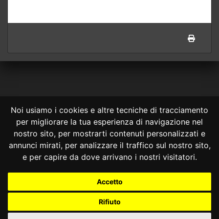
Noi usiamo i cookies e altre tecniche di tracciamento
per migliorare la tua esperienza di navigazione nel
CONSULTA ONLINE DAL 1995 -
NOTE LEGALI
nostro sito, per mostrarti contenuti personalizzati e
annunci mirati, per analizzare il traffico sul nostro sito,
Consulta OnLine non ha prodotto e non è responsabile per i contenuti e
le informazioni legali di siti collegati.
e per capire da dove arrivano i nostri visitatori.
La consultazione di questi o del materiale contenuto nel sito non
costituisce una relazione di consulenza legale.
Accetto
Nessuno deve confidare o agire in base alle informazioni disponibili in
questo sito senza una consulenza legale professionale.
Rifiuto
info@giurcost.org
|
Giurisprudenza Costituzionale
|