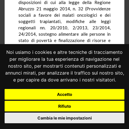
disposizioni di cui alla legge della Regione
Abruzzo 21 maggio 2014, n. 32 (Provvidenze
sociali a favore dei malati oncologici e dei
soggetti trapiantati, modifiche alle leggi
regionali nn. 20/2010, 2/2013, 23/2014,
24/2014, sostegno alimentare alle persone in
stato di povertà e finalizzazione di risorse e
determinazione aliquote addizionale Irpef per
Noi usiamo i cookies e altre tecniche di tracciamento
l’anno d’imposta 2014 e aliquote imposta
per migliorare la tua esperienza di navigazione nel
regionale sulle attività produttive per il periodo
d’imposta in corso al 31 dicembre 2014), ad
nostro sito, per mostrarti contenuti personalizzati e
eccezione dell’art. 11;
annunci mirati, per analizzare il traffico sul nostro sito,
e per capire da dove arrivano i nostri visitatori.
2)
dichiara
non fondata la questione di
Accetto
legittimità costituzionale dell’art. 12 della legge
della Regione Abruzzo n. 23 del 2014, promossa,
Rifiuto
in riferimento all’art. 123 Cost. ed in relazione
all’art. 86, terzo comma, lettera a), dello statuto
Cambia le mie impostazioni
regionale, dal Presidente del Consiglio dei
ministri, con il ricorso indicato in epigrafe;