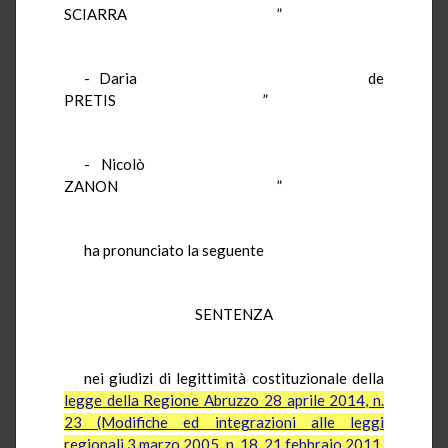
SCIARRA ”
- Daria de
PRETIS ”
- Nicolò
ZANON ”
ha pronunciato la seguente
SENTENZA
nei giudizi di legittimità costituzionale della
legge della Regione Abruzzo 28 aprile 2014, n.
23 (Modifiche ed integrazioni alle leggi
regionali 3 marzo 2005, n. 18, 21 febbraio 2011,