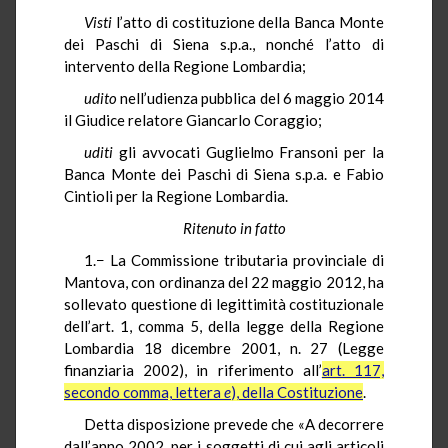
Visti
l’atto di costituzione della Banca Monte
dei Paschi di Siena s.p.a., nonché l’atto di
intervento della Regione Lombardia;
udito
nell’udienza pubblica del 6 maggio 2014
il Giudice relatore Giancarlo Coraggio;
uditi
gli avvocati Guglielmo Fransoni per la
Banca Monte dei Paschi di Siena s.p.a. e Fabio
Cintioli per la Regione Lombardia.
Ritenuto in fatto
1.− La Commissione tributaria provinciale di
Mantova, con ordinanza del 22 maggio 2012, ha
sollevato questione di legittimità costituzionale
dell’art. 1, comma 5, della legge della Regione
Lombardia 18 dicembre 2001, n. 27 (Legge
finanziaria 2002), in riferimento all’
art. 117,
secondo comma, lettera
e
), della Costituzione
.
Detta disposizione prevede che «A decorrere
dall’anno 2002, per i soggetti di cui agli articoli