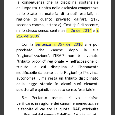
la conseguenza che la disciplina sostanziale
dell’imposta rientra nella esclusiva competenza
dello Stato in materia di tributi erariali, in
ragione di quanto previsto dall’art. 117,
secondo comma, lettera
e
), Cost. (più di recente,
nello stesso senso, sentenze
n. 26 del 2014
e
n.
216 del 2009
).
Con la
sentenza n. 357 del 2010
si è poi
precisato che, «anche dopo la sua
“regionalizzazione”, l’IRAP non è divenuto
“tributo proprio” regionale – nell’accezione di
tributo la cui disciplina è liberamente
modificabile da parte delle Regioni (o Province
autonome) −, ma resta un tributo disciplinato
dalla legge statale in alcuni suoi elementi
strutturali e quindi, in questo senso, “erariale”».
5.− Pertanto assume rilievo decisivo
verificare, in ragione dei canoni ermeneutici, se
la facoltà di variare l’aliquota IRAP, attribuita
alle Regioni dal comma 3 dell’art. 16, sia limitata