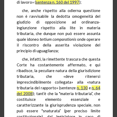
di lavoro» (
sentenza n. 160 del 1997
);
che, anche rispetto alla odierna questione
non è ravvisabile la dedotta omogeneità del
giudizio di opposizione ad ordinanza-
ingiunzione rispetto alla lite in materia
tributaria, che dunque non può essere assunta
quale idoneo
tertium
comparationis
onde operare
il riscontro della asserita violazione del
principio di uguaglianza;
che, infatti, la rimettente trascura che questa
Corte ha costantemente affermato, e qui
ribadisce, la peculiare natura della giurisdizione
tributaria, che «deve ritenersi
imprescindibilmente collegata» alla «natura
tributaria del rapporto» (sentenze
n. 130
e
n. 64
del 2008
); tant’è che la "materia tributaria”, che
costituisce elemento essenziale e
caratterizzante la giurisprudenza speciale, non
può essere "snaturata” (per preciso limite
costituzionale), dal legislatore in caso di