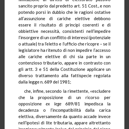
sancito proprio dal predetto art. 51 Cost., e non
potendo porsi in dubbio che le ragioni ostative
all’assunzione di cariche elettive debbono
essere il risultato di princìpi coerenti e di
obbiettive necessità, consistenti nell’impedire
l’insorgere di un conflitto di interessi (potenziale
o attuale) tra l’eletto e l’ufficio che ricopre – se il
legislatore ha ritenuto di non impedire l’accesso
alle cariche elettive di chi sia parte in un
contenzioso tributario, appare in contrasto con
gli artt. 3 e 51 della Costituzione applicare un
diverso trattamento alla fattispecie regolata
dalla legge n. 689 del 1981;
che, infine, secondo la rimettente, «escludere
che la proposizione di un ricorso per
opposizione
ex lege
689/81 impedisca la
decadenza o l’incompatibilità dalla carica
elettiva, diversamente da quanto accade invece
nell’ipotesi di lite tributaria, appare altrettanto
irragionevolmente lesivo del principio del pieno