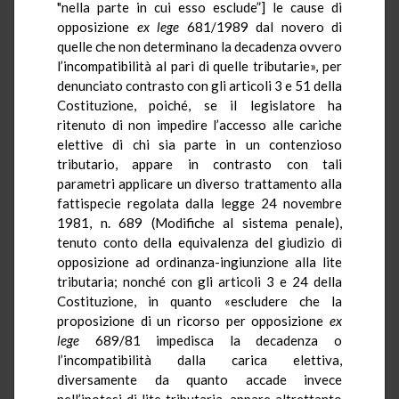
"nella parte in cui esso esclude”]
le cause di
opposizione
ex lege
681/1989 dal novero di
quelle che non determinano la decadenza ovvero
l’incompatibilità al pari di quelle tributarie», per
denunciato contrasto con gli articoli 3 e 51 della
Costituzione, poiché, se il legislatore ha
ritenuto di non impedire l’accesso alle cariche
elettive di chi sia parte in un contenzioso
tributario, appare in contrasto con tali
parametri applicare un diverso trattamento alla
fattispecie regolata dalla legge 24 novembre
1981, n. 689 (Modifiche al sistema penale),
tenuto conto della equivalenza del giudizio di
opposizione ad ordinanza-ingiunzione alla lite
tributaria; nonché con gli articoli 3 e 24 della
Costituzione, in quanto «escludere che la
proposizione di un ricorso per opposizione
ex
lege
689/81 impedisca la decadenza o
l’incompatibilità dalla carica elettiva,
diversamente da quanto accade invece
nell’ipotesi di lite tributaria, appare altrettanto