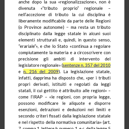
anche dopo la sua «regionalizzazione», non è
divenuta «“tributo proprio” regionale –
nell’accezione di tributo la cui disciplina è
liberamente modificabile da parte delle Regioni
(o Province autonome) − ma resta un tributo
disciplinato dalla legge statale in alcuni suoi
elementi strutturali e, quindi, in questo senso,
“erariale”», e che lo Stato «continua a regolare
compiutamente la materia e a circoscrivere con
precisione gli ambiti di intervento del
legislatore regionale» (
sentenze n. 357 del 2010
e
n. 216 del 2009
). La legislazione statale,
infatti, dapprima ha disposto che, «per i tributi
propri derivati, istituiti e regolati da leggi
statali, il cui gettito è attribuito alle regioni» –
come l’IRAP – «le regioni, con propria legge,
possono modificare le aliquote e disporre
esenzioni, detrazioni e deduzioni nei limiti e
secondo criteri fissati dalla legislazione statale
e nel rispetto della normativa comunitaria» (art.
7, comma 1, lettere
b
, numero 1, e
c
, della legge 5