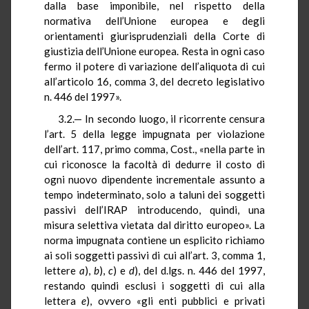
dalla base imponibile, nel rispetto della
normativa dell’Unione europea e degli
orientamenti giurisprudenziali della Corte di
giustizia dell’Unione europea. Resta in ogni caso
fermo il potere di variazione dell’aliquota di cui
all’articolo 16, comma 3, del decreto legislativo
n. 446 del 1997».
3.2.— In secondo luogo, il ricorrente censura
l’art. 5 della legge impugnata per violazione
dell’art. 117, primo comma, Cost., «nella parte in
cui riconosce la facoltà di dedurre il costo di
ogni nuovo dipendente incrementale assunto a
tempo indeterminato, solo a taluni dei soggetti
passivi dell’IRAP introducendo, quindi, una
misura selettiva vietata dal diritto europeo». La
norma impugnata contiene un esplicito richiamo
ai soli soggetti passivi di cui all’art. 3, comma 1,
lettere
a
),
b
),
c
) e
d
), del d.lgs. n. 446 del 1997,
restando quindi esclusi i soggetti di cui alla
lettera
e
), ovvero «gli enti pubblici e privati