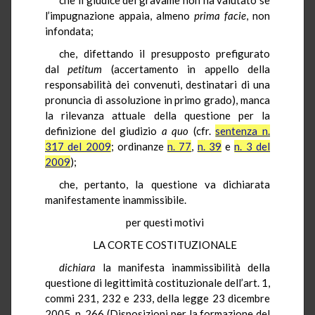
l’impugnazione appaia, almeno
prima facie
, non
infondata;
che, difettando il presupposto prefigurato
dal
petitum
(accertamento in appello della
responsabilità dei convenuti, destinatari di una
pronuncia di assoluzione in primo grado), manca
la rilevanza attuale della questione per la
definizione del giudizio
a quo
(cfr.
sentenza n.
317 del 2009
; ordinanze
n. 77
,
n. 39
e
n. 3 del
2009
);
che, pertanto, la questione va dichiarata
manifestamente inammissibile.
per questi motivi
LA CORTE COSTITUZIONALE
dichiara
la manifesta inammissibilità della
questione di legittimità costituzionale dell’art. 1,
commi 231, 232 e 233, della legge 23 dicembre
2005, n. 266 (Disposizioni per la formazione del