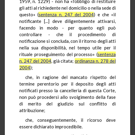
1959, n. 1229) - non ha «l’obbligo di restituire
gli atti al richiedente nel domicilio o nella sede di
questo» (
sentenza n. 247 del 2004
) e che «il
notificante [...] deve diligentemente attivarsi,
facendo in modo - per quanto egli può
controllare - che il procedimento di
notificazione si concluda, con il ritorno degli atti
nella sua disponibilità, nel tempo utile per il
rituale proseguimento del processo» (
sentenza
n. 247 del 2004
, già citata;
ordinanza n. 278 del
2004
);
che, in ragione del mancato rispetto del
termine perentorio per il deposito degli atti
notificati presso la cancelleria di questa Corte,
non può procedersi allo svolgimento della fase
di merito del giudizio sul conflitto di
attribuzione;
che, conseguentemente, il ricorso deve
essere dichiarato improcedibile.