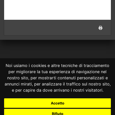
Noi usiamo i cookies e altre tecniche di tracciamento
per migliorare la tua esperienza di navigazione nel
CONSULTA ONLINE DAL 1995 -
NOTE LEGALI
nostro sito, per mostrarti contenuti personalizzati e
annunci mirati, per analizzare il traffico sul nostro sito,
Consulta OnLine non ha prodotto e non è responsabile per i contenuti e
le informazioni legali di siti collegati.
e per capire da dove arrivano i nostri visitatori.
La consultazione di questi o del materiale contenuto nel sito non
costituisce una relazione di consulenza legale.
Accetto
Nessuno deve confidare o agire in base alle informazioni disponibili in
questo sito senza una consulenza legale professionale.
Rifiuto