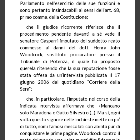
Parlamento nell’esercizio delle sue funzioni e
sono pertanto insindacabili ai sensi dell’art. 68,
primo comma, della Costituzione;
che il giudice ricorrente riferisce che il
procedimento pendente davanti a sé vede il
senatore Gasparri imputato del suddetto reato
commesso ai danni del dott. Henry John
Woodcock, sostituto procuratore presso il
Tribunale di Potenza, il quale ha proposto
querela ritenendo che la sua reputazione fosse
stata offesa da un’intervista pubblicata il 17
giugno 2006 dal quotidiano “Corriere della
Sera”;
che, in particolare, l’imputato nel corso della
indicata intervista affermava che: «Mancano
solo Maradona e Gatto Silvestro (...). Ma sì, ogni
volta questo signore nelle inchieste mette un po’
di tutto, nomi famosi mescolati con abilità pur di
conquistare le prime pagine. Woodcock contro il
resto del mondo, una volta questi film li faceva la