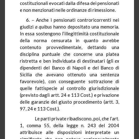
costituzionali evocati dalla difesa dei pensionati
e non menzionati nelle ordinanze di rimessione.
6. – Anche i pensionati controricorrenti nei
giudizi
a quibus
hanno depositato una memoria.
In essa sostengono l’illegittimità costituzionale
della norma censurata in quanto avrebbe
contenuto provvedimentale, dettando una
disciplina puntuale che concerne una platea
ristretta e ben individuata di destinatari (gli
ex
dipendenti del Banco di Napoli e del Banco di
Sicilia che avevano ottenuto una sentenza
favorevole), con conseguente sottrazione di
quelle fattispecie al controllo giurisdizionale
(previsto dagli artt. 24 e 113 Cost.) e privazione
delle garanzie del giusto procedimento (artt. 3,
97, 24 e 113 Cost.).
Le parti private ribadiscono, poi, che l’art.
1, comma 55, della legge n. 243 del 2004
attribuisce alle disposizioni interpretate un
significato che non poteva ragionevolmente