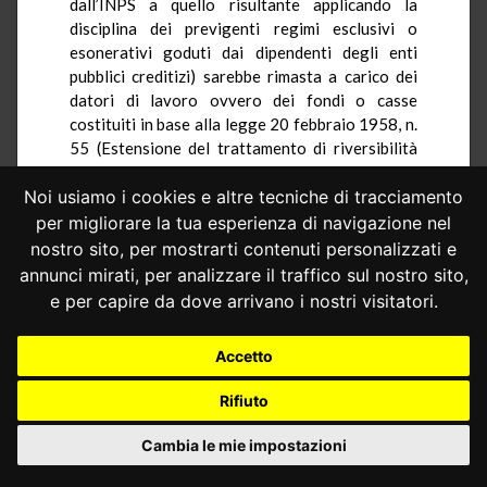
dall’INPS a quello risultante applicando la
disciplina dei previgenti regimi esclusivi o
esonerativi goduti dai dipendenti degli enti
pubblici creditizi) sarebbe rimasta a carico dei
datori di lavoro ovvero dei fondi o casse
costituiti in base alla legge 20 febbraio 1958, n.
55 (Estensione del trattamento di riversibilità
ed altre provvidenze in favore dei pensionati
dell’assicurazione obbligatoria per la invalidità,
Noi usiamo i cookies e altre tecniche di tracciamento
la vecchiaia ed i superstiti), contestualmente
per migliorare la tua esperienza di navigazione nel
trasformati, per effetto dell’art. 5 dello stesso d.
nostro sito, per mostrarti contenuti personalizzati e
lgs. n. 357 del 1990, in fondi integrativi
annunci mirati, per analizzare il traffico sul nostro sito,
dell’assicurazione generale obbligatoria (art. 4).
e per capire da dove arrivano i nostri visitatori.
1.2. – La successiva legge 23 ottobre 1992,
n. 421 (Delega al Governo per la
Accetto
razionalizzazione e la revisione delle discipline
in materia di sanità, di pubblico impiego, di
Rifiuto
previdenza e di finanza territoriale), nel
delegare il Governo ad emanare uno o più
Cambia le mie impostazioni
decreti legislativi per il riordino del sistema