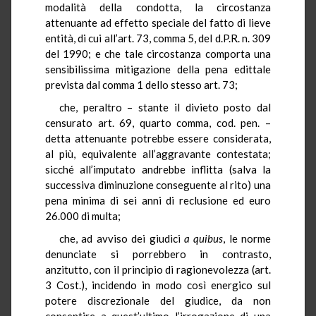
modalità della condotta, la circostanza
attenuante ad effetto speciale del fatto di lieve
entità, di cui all’art. 73, comma 5, del d.P.R. n. 309
del 1990; e che tale circostanza comporta una
sensibilissima mitigazione della pena edittale
prevista dal comma 1 dello stesso art. 73;
che, peraltro – stante il divieto posto dal
censurato art. 69, quarto comma, cod. pen. –
detta attenuante potrebbe essere considerata,
al più, equivalente all’aggravante contestata;
sicché all’imputato andrebbe inflitta (salva la
successiva diminuzione conseguente al rito) una
pena minima di sei anni di reclusione ed euro
26.000 di multa;
che, ad avviso dei giudici
a quibus
, le norme
denunciate si porrebbero in contrasto,
anzitutto, con il principio di ragionevolezza (art.
3 Cost.), incidendo in modo così energico sul
potere discrezionale del giudice, da non
consentire a quest’ultimo l’irrogazione di una