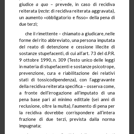
giudice
a quo
– prevede, in caso di recidiva
reiterata (
recte
: di recidiva reiterata aggravata),
un aumento «obbligatorio e fisso» della pena di
due terzi;
che il rimettente – chiamato a giudicare, nelle
forme del rito abbreviato, una persona imputata
del reato di detenzione e cessione illecite di
sostanze stupefacenti, di cui all’art. 73 del d.P.R.
9 ottobre 1990, n. 309 (Testo unico delle leggi
in materia di stupefacenti e sostanze psicotrope,
prevenzione, cura e riabilitazione dei relativi
stati di tossicodipendenza), con l’aggravante
della recidiva reiterata specifica – osserva come,
a fronte dell’irrogazione all’imputato di una
pena base pari al minimo edittale (sei anni di
reclusione, oltre la multa), l’aumento di pena per
la recidiva dovrebbe corrispondere all’intera
frazione di due terzi, prevista dalla norma
impugnata;