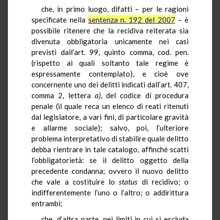
che, in primo luogo, difatti – per le ragioni
specificate nella
sentenza n. 192 del 2007
– è
possibile ritenere che la recidiva reiterata sia
divenuta obbligatoria unicamente nei casi
previsti dall’art. 99, quinto comma, cod. pen.
(rispetto ai quali soltanto tale regime è
espressamente contemplato), e cioè ove
concernente uno dei delitti indicati dall’art. 407,
comma 2, lettera
a)
, del codice di procedura
penale (il quale reca un elenco di reati ritenuti
dal legislatore, a vari fini, di particolare gravità
e allarme sociale); salvo, poi, l’ulteriore
problema interpretativo di stabilire quale delitto
debba rientrare in tale catalogo, affinché scatti
l’obbligatorietà: se il delitto oggetto della
precedente condanna; ovvero il nuovo delitto
che vale a costituire lo
status
di recidivo; o
indifferentemente l’uno o l’altro; o addirittura
entrambi;
che, d’altra parte, nei limiti in cui si escluda