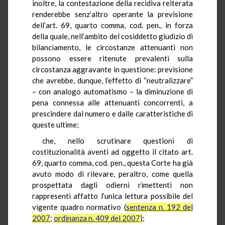
inoltre, la contestazione della recidiva reiterata
renderebbe senz’altro operante la previsione
dell’art. 69, quarto comma, cod. pen., in forza
della quale, nell’ambito del cosiddetto giudizio di
bilanciamento, le circostanze attenuanti non
possono essere ritenute prevalenti sulla
circostanza aggravante in questione: previsione
che avrebbe, dunque, l’effetto di “neutralizzare”
– con analogo automatismo – la diminuzione di
pena connessa alle attenuanti concorrenti, a
prescindere dal numero e dalle caratteristiche di
queste ultime;
che, nello scrutinare questioni di
costituzionalità aventi ad oggetto il citato art.
69, quarto comma, cod. pen., questa Corte ha già
avuto modo di rilevare, peraltro, come quella
prospettata dagli odierni rimettenti non
rappresenti affatto l’unica lettura possibile del
vigente quadro normativo (
sentenza n. 192 del
2007
;
ordinanza n. 409 del 2007)
;