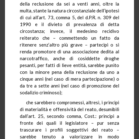
della reclusione da sei a venti anni, oltre la
multa, stante la natura circostanziale dell’ipotesi
di cui all’art. 73, comma 5, del d.P.R. n. 309 del
1990 e il divieto di prevalenza di detta
circostanza; invece, il medesimo recidivo
reiterato che – commettendo un fatto da
ritenere senz’altro più grave – partecipi o si
renda promotore di una associazione dedita al
narcotraffico, anche di cosiddette droghe
pesanti, per fatti di lieve entità, sarebbe punito
con la minore pena della reclusione da uno a
cinque anni (nel caso di mera partecipazione) o
da tre a sette anni (nel caso di promozione del
sodalizio criminoso);
che sarebbero compromessi, altresì, i principi
di materialità e offensività del reato, desumibili
dall’art. 25, secondo comma, Cost.: principi a
fronte dei quali il legislatore – pur senza
trascurare i profili soggettivi del reato –
sarebbe tenuto a valorizzare in modo