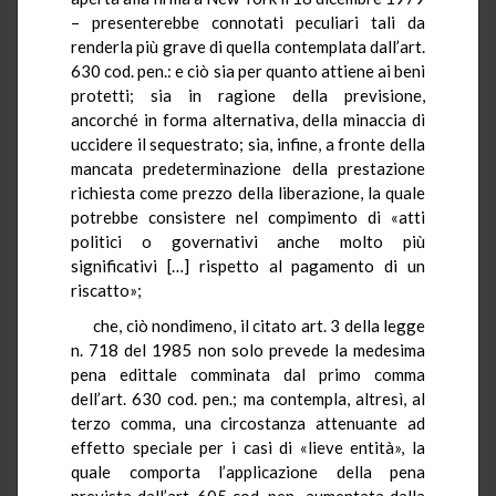
– presenterebbe connotati peculiari tali da
renderla più grave di quella contemplata dall’art.
630 cod. pen.: e ciò sia per quanto attiene ai beni
protetti; sia in ragione della previsione,
ancorché in forma alternativa, della minaccia di
uccidere il sequestrato; sia, infine, a fronte della
mancata predeterminazione della prestazione
richiesta come prezzo della liberazione, la quale
potrebbe consistere nel compimento di «atti
politici o governativi anche molto più
significativi […] rispetto al pagamento di un
riscatto»;
che, ciò nondimeno, il citato art. 3 della legge
n. 718 del 1985 non solo prevede la medesima
pena edittale comminata dal primo comma
dell’art. 630 cod. pen.; ma contempla, altresì, al
terzo comma, una circostanza attenuante ad
effetto speciale per i casi di «lieve entità», la
quale comporta l’applicazione della pena
prevista dall’art. 605 cod. pen., aumentata dalla