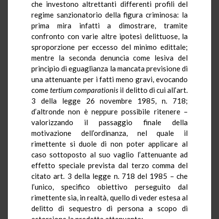
che investono altrettanti differenti profili del
regime sanzionatorio della figura criminosa: la
prima mira infatti a dimostrare, tramite
confronto con varie altre ipotesi delittuose, la
sproporzione per eccesso del minimo edittale;
mentre la seconda denuncia come lesiva del
principio di eguaglianza la mancata previsione di
una attenuante per i fatti meno gravi, evocando
come
tertium comparationis
il delitto di cui all’art.
3 della legge 26 novembre 1985, n. 718;
d’altronde non è neppure possibile ritenere –
valorizzando il passaggio finale della
motivazione dell’ordinanza, nel quale il
rimettente si duole di non poter applicare al
caso sottoposto al suo vaglio l’attenuante ad
effetto speciale prevista dal terzo comma del
citato art. 3 della legge n. 718 del 1985 – che
l’unico, specifico obiettivo perseguito dal
rimettente sia, in realtà, quello di veder estesa al
delitto di sequestro di persona a scopo di
estorsione la predetta attenuante;