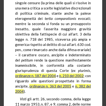
singole censure (la prima delle quali si risolve in
una mera critica a scelte legislative discrezionali
di politica criminale, stante anche la palese
eterogeneità dei
tertia comparationis
evocati;
mentre la seconda si fonda su un presupposto
inesatto, quale l’asserita maggiore gravità
obiettiva della fattispecie di cui all’art. 3 della
legge n. 718 del 1985, viceversa più ampia e
generica rispetto al delitto di cui all’art. 630 cod.
pen., come rimarcato anche dalla difesa erariale)
– il carattere oscuro, ancipite e indeterminato
del
petitum
rende la questione manifestamente
inammissibile, in conformità alla costante
giurisprudenza di questa Corte (
ex plurimis
,
ordinanze n. 187 del 2004
e
n. 210 del 2002
; con
riguardo alle questioni prospettate in forma
ancipite,
ordinanze n. 363 del 2005
e
n. 382 del
2004
).
Visti
gli artt. 26, secondo comma, della legge
11 marzo 1953, n. 87, e 9, comma 2, delle norme