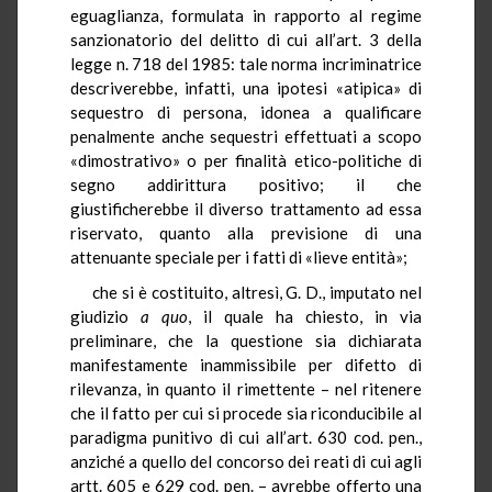
eguaglianza, formulata in rapporto al regime
sanzionatorio del delitto di cui all’art. 3 della
legge n. 718 del 1985: tale norma incriminatrice
descriverebbe, infatti, una ipotesi «atipica» di
sequestro di persona, idonea a qualificare
penalmente anche sequestri effettuati a scopo
«dimostrativo» o per finalità etico-politiche di
segno addirittura positivo; il che
giustificherebbe il diverso trattamento ad essa
riservato, quanto alla previsione di una
attenuante speciale per i fatti di «lieve entità»;
che si è costituito, altresì, G. D., imputato nel
giudizio
a quo
, il quale ha chiesto, in via
preliminare, che la questione sia dichiarata
manifestamente inammissibile per difetto di
rilevanza, in quanto il rimettente – nel ritenere
che il fatto per cui si procede sia riconducibile al
paradigma punitivo di cui all’art. 630 cod. pen.,
anziché a quello del concorso dei reati di cui agli
artt. 605 e 629 cod. pen. – avrebbe offerto una