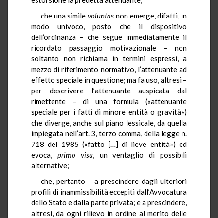
che una simile
voluntas
non emerge, difatti, in
modo univoco, posto che il dispositivo
dell’ordinanza – che segue immediatamente il
ricordato passaggio motivazionale – non
soltanto non richiama in termini espressi, a
mezzo di riferimento normativo, l’attenuante ad
effetto speciale in questione; ma fa uso, altresì –
per descrivere l’attenuante auspicata dal
rimettente – di una formula («attenuante
speciale per i fatti di minore entità o gravità»)
che diverge, anche sul piano lessicale, da quella
impiegata nell’art. 3, terzo comma, della legge n.
718 del 1985 («fatto […] di lieve entità») ed
evoca,
primo visu
, un ventaglio di possibili
alternative;
che, pertanto – a prescindere dagli ulteriori
profili di inammissibilità eccepiti dall’Avvocatura
dello Stato e dalla parte privata; e a prescindere,
altresì, da ogni rilievo in ordine al merito delle