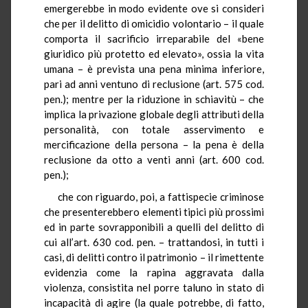
emergerebbe in modo evidente ove si consideri
che per il delitto di omicidio volontario – il quale
comporta il sacrificio irreparabile del «bene
giuridico più protetto ed elevato», ossia la vita
umana – è prevista una pena minima inferiore,
pari ad anni ventuno di reclusione (art. 575 cod.
pen.); mentre per la riduzione in schiavitù – che
implica la privazione globale degli attributi della
personalità, con totale asservimento e
mercificazione della persona – la pena è della
reclusione da otto a venti anni (art. 600 cod.
pen.);
che con riguardo, poi, a fattispecie criminose
che presenterebbero elementi tipici più prossimi
ed in parte sovrapponibili a quelli del delitto di
cui all’art. 630 cod. pen. – trattandosi, in tutti i
casi, di delitti contro il patrimonio – il rimettente
evidenzia come la rapina aggravata dalla
violenza, consistita nel porre taluno in stato di
incapacità di agire (la quale potrebbe, di fatto,