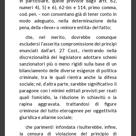
in particolare, quelle previste dagli artt. 62,
numeri 4), 5) e 6), 62-
bis
e 114, primo comma,
cod. pen. – non consentano già di tener conto in
modo adeguato, nella determinazione della
pena, della «lieve» o «minore entità» del fatto;
che, nel merito, dovrebbe comunque
escludersi l’asserita compromissione dei principi
enunciati dall’art. 27 Cost., rientrando nella
discrezionalità del legislatore adottare schemi
sanzionatori più o meno rigidi sulla base di un
bilanciamento delle diverse esigenze di politica
criminale, tra le quali rientra anche la difesa
sociale; né, d’altra parte, sarebbe significativo il
paragone con i minimi edittali previsti per reati
quali l’omicidio, la riduzione in schiavitù o la
rapina aggravata, trattandosi di figure
criminose del tutto eterogenee per oggettività
giuridica e allarme sociale;
che parimenti infondata risulterebbe, infine,
la censura di violazione del principio di