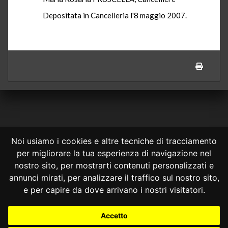
Depositata in Cancelleria l'8 maggio 2007.
Noi usiamo i cookies e altre tecniche di tracciamento
per migliorare la tua esperienza di navigazione nel
CONSULTA ONLINE DAL 1995 -
NOTE LEGALI
nostro sito, per mostrarti contenuti personalizzati e
annunci mirati, per analizzare il traffico sul nostro sito,
Consulta OnLine non ha prodotto e non è responsabile per i contenuti e
le informazioni legali di siti collegati.
e per capire da dove arrivano i nostri visitatori.
La consultazione di questi o del materiale contenuto nel sito non
costituisce una relazione di consulenza legale.
Accetto
Nessuno deve confidare o agire in base alle informazioni disponibili in