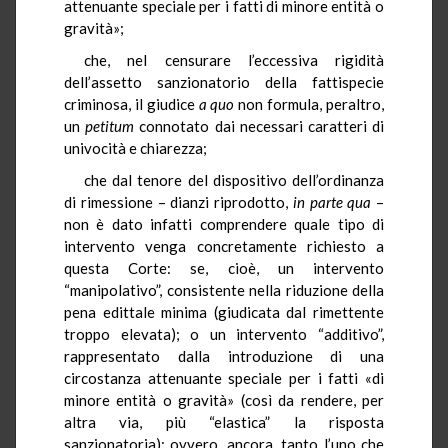
attenuante speciale per i fatti di minore entità o
gravità»;
che, nel censurare l’eccessiva rigidità
dell’assetto sanzionatorio della fattispecie
criminosa, il giudice
a quo
non formula, peraltro,
un
petitum
connotato dai necessari caratteri di
univocità e chiarezza;
che dal tenore del dispositivo dell’ordinanza
di rimessione – dianzi riprodotto,
in parte qua
–
non è dato infatti comprendere quale tipo di
intervento venga concretamente richiesto a
questa Corte: se, cioè, un intervento
“manipolativo”, consistente nella riduzione della
pena edittale minima (giudicata dal rimettente
troppo elevata); o un intervento “additivo”,
rappresentato dalla introduzione di una
circostanza attenuante speciale per i fatti «di
minore entità o gravità» (così da rendere, per
altra via, più “elastica” la risposta
sanzionatoria); ovvero, ancora, tanto l’uno che