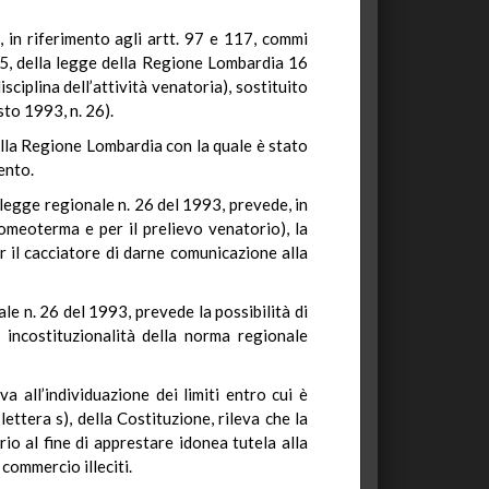
 in riferimento agli artt. 97 e 117, commi
ma 5, della legge della Regione Lombardia 16
sciplina dell’attività venatoria), sostituito
to 1993, n. 26).
ella Regione Lombardia con la quale è stato
ento.
 legge regionale n. 26 del 1993, prevede, in
omeoterma e per il prelievo venatorio), la
er il cacciatore di darne comunicazione alla
nale n. 26 del 1993, prevede la possibilità di
i incostituzionalità della norma regionale
a all’individuazione dei limiti entro cui è
ttera s), della Costituzione, rileva che la
io al fine di apprestare idonea tutela alla
 commercio illeciti.