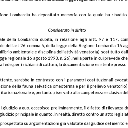
egione Lombardia ha depositato memoria con la quale ha ribadito
Considerato in diritto
ale della Lombardia dubita, in relazione agli artt. 97 e 117, com
nale dell’art 26, comma 5, della legge della Regione Lombardia 16 
uilibrio ambientale e disciplina dell’attività venatoria), sostituito d
gge regionale 16 agosto 1993, n. 26), nella parte in cui prevede che 
fa fede, per i richiami di cattura, la documentazione esistente presso l
tente, sarebbe in contrasto con i parametri costituzionali evocati 
ione della fauna selvatica omeoterma e per il prelievo venatorio),
rritorio nazionale e, pertanto, riservato alla competenza esclusiva del
 giudizio a quo, eccepisce, preliminarmente, il difetto di rilevanza 
udizio principale in quanto, in realtà, diretto contro un atto legislati
o prospettata su argomentazioni già valutate dal giudice del merito 