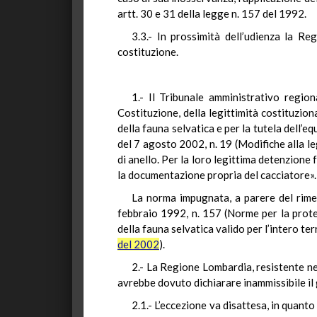
artt. 30 e 31 della legge n. 157 del 1992.
3.3.- In prossimità dell’udienza la R
costituzione.
1.- Il Tribunale amministrativo region
Costituzione, della legittimità costituzio
della fauna selvatica e per la tutela dell’eq
del 7 agosto 2002, n. 19 (Modifiche alla le
di anello. Per la loro legittima detenzione 
la documentazione propria del cacciatore».
La norma impugnata, a parere del rimet
febbraio 1992, n. 157 (Norme per la protez
della fauna selvatica valido per l’intero te
del 2002
).
2.- La Regione Lombardia, resistente nel
avrebbe dovuto dichiarare inammissibile il gi
2.1.- L’eccezione va disattesa, in quant