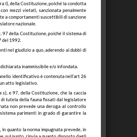
ra l), della Costituzione, poiché la condotta
ia con mezzi vietati, sanzionata penalmente
ente a comportamenti suscettibili di sanzione
islatore nazionale.
. 97 della Costituzione, poiché il sistema di
7 del 1992.
enti nel giudizio a quo, aderendo ai dubbi di
a dichiarata inammissibile e/o infondata.
anello identificativo è contenuta nell’art 26
un atto legislativo.
s), e 97, della Costituzione, che la caccia
 tutela della fauna fissati dal legislatore
ugnata non prevede una deroga al controllo
 sistema parimenti in grado di garantire la
a, in quanto la norma impugnata prevede, in
e, sul punto, rinvia a quanto disposto dagli