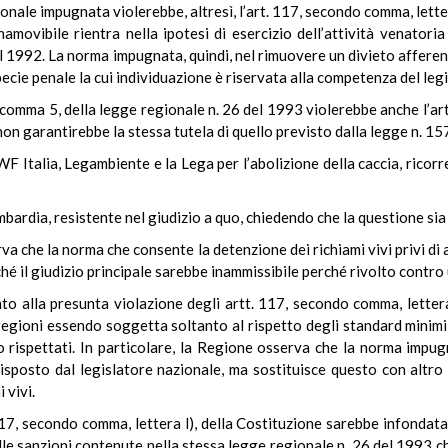
ionale impugnata violerebbe, altresì, l’art. 117, secondo comma, lette
 inamovibile rientra nella ipotesi di esercizio dell’attività venator
 del 1992. La norma impugnata, quindi, nel rimuovere un divieto affer
pecie penale la cui individuazione è riservata alla competenza del leg
26, comma 5, della legge regionale n. 26 del 1993 violerebbe anche l’art
n garantirebbe la stessa tutela di quello previsto dalla legge n. 15
WF Italia, Legambiente e la Lega per l’abolizione della caccia, ricorr
Lombardia, resistente nel giudizio a quo, chiedendo che la questione si
rva che la norma che consente la detenzione dei richiami vivi privi di 
ché il giudizio principale sarebbe inammissibile perché rivolto contro 
nto alla presunta violazione degli artt. 117, secondo comma, lettera 
egioni essendo soggetta soltanto al rispetto degli standard minimi di
ano rispettati. In particolare, la Regione osserva che la norma imp
isposto dal legislatore nazionale, ma sostituisce questo con altro
 vivi.
117, secondo comma, lettera l), della Costituzione sarebbe infondat
lle sanzioni contenute nella stessa legge regionale n. 26 del 1993 ch