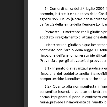
1.- Con ordinanza del 27 luglio 2004, 
secondo, lettere l) e s), e terzo della Cos
agosto 1993, n. 26 (Norme per la protezione 
dall’art. 2 della legge della Regione Lomba
Premette il rimettente che il giudizio 
adottato il regolamento di attuazione della
I ricorrenti nel giudizio a quo lamentan
contrasto con l’art. 5 della legge 11 feb
rimozione dell’anello numerato identificati
Provincia e, per gli allevatori, di provvede
1.1.- In punto di rilevanza, il giudice a
rimozione del suddetto anello inamovibile
comporterebbe l’annullamento anche della
1.2.- Quanto alla non manifesta infonda
consentito l’esercizio venatorio rientra n
norma impugnata si pone in contrasto con q
fauna, prevede l’inamovibilità dell’anello id