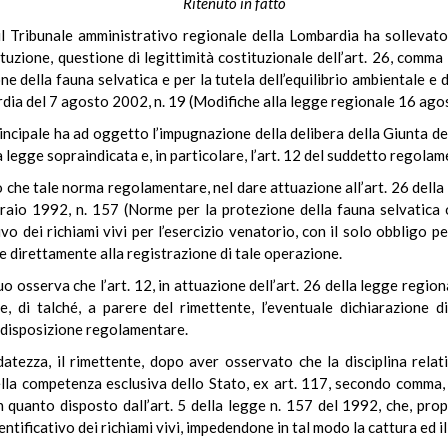
Ritenuto in fatto
il Tribunale amministrativo regionale della Lombardia ha sollevato,
tituzione, questione di legittimità costituzionale dell’art. 26, com
della fauna selvatica e per la tutela dell’equilibrio ambientale e di
rdia del 7 agosto 2002, n. 19 (Modifiche alla legge regionale 16 agos
principale ha ad oggetto l’impugnazione della delibera della Giunta d
 legge sopraindicata e, in particolare, l’art. 12 del suddetto regolam
o che tale norma regolamentare, nel dare attuazione all’art. 26 della
braio 1992, n. 157 (Norme per la protezione della fauna selvatica 
vo dei richiami vivi per l’esercizio venatorio, con il solo obbligo p
re direttamente alla registrazione di tale operazione.
 quo osserva che l’art. 12, in attuazione dell’art. 26 della legge regio
, di talché, a parere del rimettente, l’eventuale dichiarazione d
 disposizione regolamentare.
tezza, il rimettente, dopo aver osservato che la disciplina relativ
ella competenza esclusiva dello Stato, ex art. 117, secondo comma, le
uanto disposto dall’art. 5 della legge n. 157 del 1992, che, propr
entificativo dei richiami vivi, impedendone in tal modo la cattura ed il