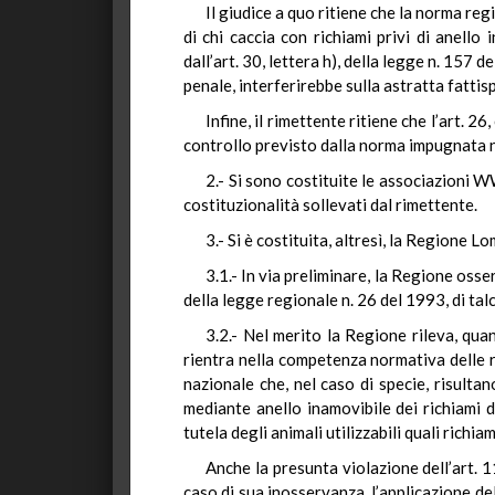
Il giudice a quo ritiene che la norma reg
di chi caccia con richiami privi di anello
dall’art. 30, lettera h), della legge n. 157
penale, interferirebbe sulla astratta fattis
Infine, il rimettente ritiene che l’art. 
controllo previsto dalla norma impugnata no
2.- Si sono costituite le associazioni W
costituzionalità sollevati dal rimettente.
3.- Si è costituita, altresì, la Regione 
3.1.- In via preliminare, la Regione osse
della legge regionale n. 26 del 1993, di tal
3.2.- Nel merito la Regione rileva, qua
rientra nella competenza normativa delle r
nazionale che, nel caso di specie, risult
mediante anello inamovibile dei richiami d
tutela degli animali utilizzabili quali richiami
Anche la presunta violazione dell’art. 
caso di sua inosservanza, l’applicazione de