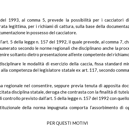
del 1993, al comma 5, prevede la possibilità per i cacciatori di 
ta legittima, per i richiami di cattura, sulla base della documentaz
ocumentazione in possesso del cacciatore.
 l’art. 5 della legge n. 157 del 1992, il quale prevede, al comma 7, c
, numerato secondo le norme regionali che disciplinano anche la proc
enire soltanto dietro presentazione all’ente competente del richiamo
isciplinare le modalità di esercizio della caccia, fissa standard min
alla competenza del legislatore statale ex art. 117, secondo comma, 
regionale nel consentire, seppure previa tenuta di apposita docum
itata disciplina statale, deroga che contrasta con la finalità di tute
di controllo previsto dall’art. 5 della legge n. 157 del 1992 con quell
ostituzionale della norma impugnata comporta l’assorbimento di og
PER QUESTI MOTIVI