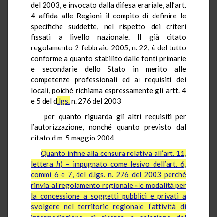
del 2003,
e invocato dalla difesa erariale, all’art.
4 affida alle Regioni il compito di definire le
specifiche suddette, nel rispetto dei criteri
fissati a livello nazionale. Il già citato
regolamento 2 febbraio 2005, n. 22, è del tutto
conforme a quanto stabilito dalle fonti primarie
e secondarie dello Stato in merito alle
competenze professionali ed ai requisiti dei
locali, poiché richiama espressamente gli artt. 4
e 5 del d
.lgs.
n. 276 del 2003
per quanto riguarda gli altri requisiti per
l’autorizzazione, nonché quanto previsto dal
citato d.m. 5 maggio 2004.
Quanto infine alla censura relativa all’art. 11,
lettera
h
) – impugnato come lesivo dell’art. 6,
commi 6 e 7, del d.lgs. n. 276 del 2003 perché
rinvia al regolamento regionale «le modalità per
la concessione a soggetti pubblici e privati a
svolgere nel territorio regionale l’attività di
intermediazione, di ricerca e selezione del