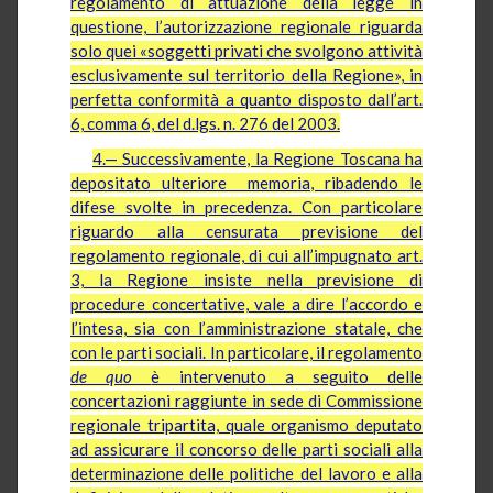
regolamento di attuazione della legge in
questione, l’autorizzazione regionale riguarda
solo quei «soggetti privati che svolgono attività
esclusivamente sul territorio della Regione», in
perfetta conformità a quanto disposto dall’art.
6, comma 6, del d.lgs. n. 276 del 2003.
4.— Successivamente, la Regione Toscana ha
depositato ulteriore memoria, ribadendo le
difese svolte in precedenza. Con particolare
riguardo alla censurata previsione del
regolamento regionale, di cui all’impugnato art.
3, la Regione insiste nella previsione di
procedure concertative, vale a dire l’accordo e
l’intesa, sia con l’amministrazione statale, che
con le parti sociali. In particolare, il regolamento
de quo
è intervenuto a seguito delle
concertazioni raggiunte in sede di Commissione
regionale tripartita, quale organismo deputato
ad assicurare il concorso delle parti sociali alla
determinazione delle politiche del lavoro e alla