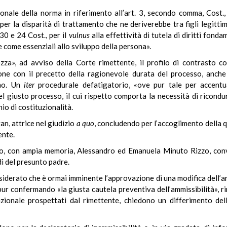
zionale della norma in riferimento all’art. 3, secondo comma, Cost.,
 per la disparità di trattamento che ne deriverebbe tra figli legittim
 30 e 24 Cost., per il
vulnus
alla effettività di tutela di diritti fonda
e come essenziali allo sviluppo della persona».
ezza», ad avviso della Corte rimettente, il profilo di contrasto co
ne con il precetto della ragionevole durata del processo, anche i
omo. Un
iter
procedurale defatigatorio, «ove pur tale per accentua
l giusto processo, il cui rispetto comporta la necessità di ricondu
io di costituzionalità.
van, attrice nel giudizio
a quo
,
concludendo per l’accoglimento della q
ente.
o,
con ampia memoria, Alessandro ed Emanuela Minuto Rizzo, conv
di del presunto padre.
nsiderato che è ormai imminente l’approvazione di una modifica dell’art
pur confermando «la giusta cautela preventiva dell’ammissibilità», 
tuzionale prospettati dal rimettente, chiedono un differimento del