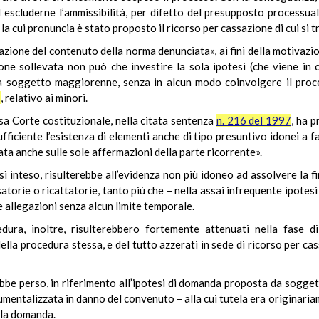
d escluderne l’ammissibilità, per difetto del presupposto processuale
a cui pronuncia è stato proposto il ricorso per cassazione di cui si t
uazione del contenuto della norma denunciata», ai fini della motivazi
one sollevata non può che investire la sola ipotesi (che viene in c
. da soggetto maggiorenne, senza in alcun modo coinvolgere il proc
7
, relativo ai minori.
ssa Corte costituzionale, nella citata sentenza
n. 216 del 1997
, ha p
iciente l’esistenza di elementi anche di tipo presuntivo idonei a far
ta anche sulle sole affermazioni della parte ricorrente».
osì inteso, risulterebbe all’evidenza non più idoneo ad assolvere la fi
torie o ricattatorie, tanto più che – nella assai infrequente ipotesi
e allegazioni senza alcun limite temporale.
edura, inoltre, risulterebbero fortemente attenuati nella fase d
la procedura stessa, e del tutto azzerati in sede di ricorso per cas
rebbe perso, in riferimento all’ipotesi di domanda proposta da sogge
rumentalizzata in danno del convenuto – alla cui tutela era originari
ella domanda.