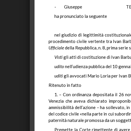
- Giuseppe T
ha pronunciato la seguente
nel giudizio di legittimità costituzion
procedimento civile vertente tra Ivan Barb
Ufficiale
della Repubblica, n. 8, prima serie 
Visti
gli atti di costituzione di Ivan Ba
udito
nell’udienza pubblica del 10 gennai
uditi
gli avvocati Mario Loria per Ivan 
Ritenuto in fatto
1. – Con ordinanza depositata il 26 no
Venezia che aveva dichiarato improponibil
ammissibilità dell’azione – ha sollevato, in
del codice civile «nella parte in cui subord
paternità naturale promossa da un soggetto
Premette la Corte rimettente di avere 