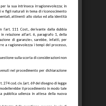
 per la sua intrinseca irragionevolezza; in
i e figli naturali in tema di riconoscimento
mentali, attinenti allo
status
ed alla identità
n l’art. 111 Cost., derivante dalla dubbia
n relazione all’art. 6, paragrafo 1, della
zione di garanzie», sarebbe, infatti, per
rre a ragionevolezza i tempi del processo,
uestione sulla scorta di considerazioni non
enuti nel procedimento per dichiarazione
. 274 cod. civ. (art. 69 del disegno di legge
rimodellerebbe il procedimento in modo tale
la pubblica udienza in attesa della nuova