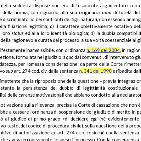
à della suddetta disposizione era diffusamente argomentato con ri
 della norma, con riguardo alla sua originaria
ratio
di tutela de
re discriminatorio nei confronti dei figli naturali, non essendo anal
la filiazione legittima;
c
) il carattere obiettivamente ostativo dell
l loro
status
ed alla loro identità biologica;
d
) la dubbia compatibili
e della ragionevole durata del processo, a sua volta coessenziale al 
ifestamente inammissibile, con ordinanza
n. 169 del 2004
, in ragio
ccezione, formulata nel giudizio
a quo
dai convenuti, di intervenuto gi
ndatezza, per l’omessa considerazione, da parte della Corte rimettent
ivo
sub
art. 274 cod. civ. dalla sentenza
n. 341 del 1990
e ribadita da
rimettente che la riproposizione della questione – previa integrazio
stante la persistenza del dubbio di legittimità costituzionale 
ità delle carenze motivazionali che abbiano condotto alla declaratori
 motivazione sulla rilevanza, precisa la Corte di cassazione che non 
bbe a cassare l’ordinanza di sospensione del giudizio di merito in
dò al giudice di primo grado «di decidere
egli
(né evidentemente
ovo testo, del codice di procedura civile), sulla questione della prop
nitivo di autorizzazione
ex
art. 274 c.c.», cosicché quella sentenza
 che aveva erroneamente sospeso il processo. Con la conseguenza, du