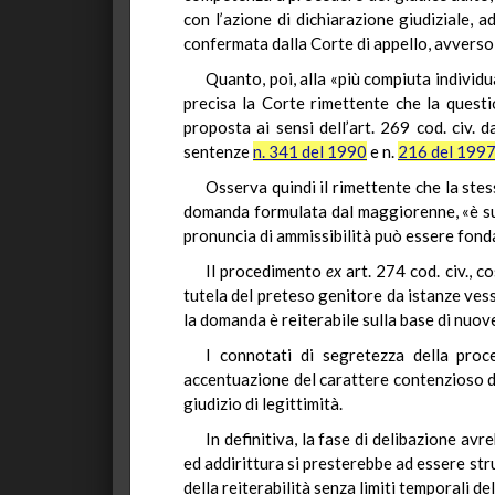
con l’azione di dichiarazione giudiziale, a
confermata dalla Corte di appello, avverso l
Quanto, poi, alla «più compiuta individ
precisa la Corte rimettente che la questi
proposta ai sensi dell’art. 269 cod. civ
sentenze
n. 341 del 1990
e n.
216 del 199
Osserva quindi il rimettente che la ste
domanda formulata dal maggiorenne, «è suff
pronuncia di ammissibilità può essere fonda
Il procedimento
ex
art. 274 cod. civ., c
tutela del preteso genitore da istanze vessa
la domanda è reiterabile sulla base di nuov
I connotati di segretezza della proc
accentuazione del carattere contenzioso del
giudizio di legittimità.
In definitiva, la fase di delibazione av
ed addirittura si presterebbe ad essere st
della reiterabilità senza limiti temporali d