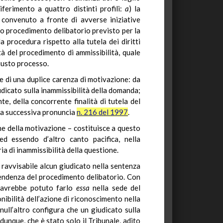
ferimento a quattro distinti profili:
a
) la
l convenuto a fronte di avverse iniziative
ogo procedimento delibatorio previsto per la
a procedura rispetto alla tutela dei diritti
tà del procedimento di ammissibilità, quale
giusto processo.
ne di una duplice carenza di motivazione: da
udicato sulla inammissibilità della domanda;
e, della concorrente finalità di tutela del
lla successiva pronuncia
n. 216 del 1997
.
ne della motivazione – costituisce a questo
ed essendo d’altro canto pacifica, nella
a di inammissibilità della questione.
è ravvisabile alcun giudicato nella sentenza
 pendenza del procedimento delibatorio. Con
 avrebbe potuto farlo
essa
nella sede del
onibilità dell’azione di riconoscimento nella
 null’altro configura che un giudicato sulla
nque, che è stato solo il Tribunale, adito