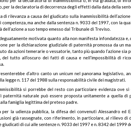
ono per la declaratoria di inammissibilità o, in via gradata, di info
, per la declaratoria di decorrenza degli effetti dalla data della sent
a di rilevanza a causa del giudicato sulla inammissibilità dell’azion
 competenza, ma anche dalla sentenza n. 9033 del 1997, con la quale l
tà dell’azione a suo tempo emesso dal Tribunale di Treviso.
adeguatamente motivata quanto alla non manifesta infondatezza e, 
azione per la dichiarazione giudiziale di paternità promossa da un 
enuto da azioni temerarie o vessatorie, tanto più quando l’azione sia 
 del tutto all’oscuro dei fatti di causa e nell’impossibilità di r
sa.
presenterebbe d’altro canto un
unicum
nel panorama legislativo, an
lla legge n. 117 del 1988 sulla responsabilità civile dei magistrati.
mmissibilità si porrebbe del resto con particolare evidenza ove si 
di paternità naturale può essere proposta unitamente a quella di pet
 alla famiglia legittima del preteso padre.
ta per la udienza pubblica, la difesa dei convenuti Alessandro e
sioni già rassegnate, con riferimento, in particolare, al rilievo di 
e giudicati di cui alle sentenze n. 9033 del 1997 e n. 8342 del 1999 d