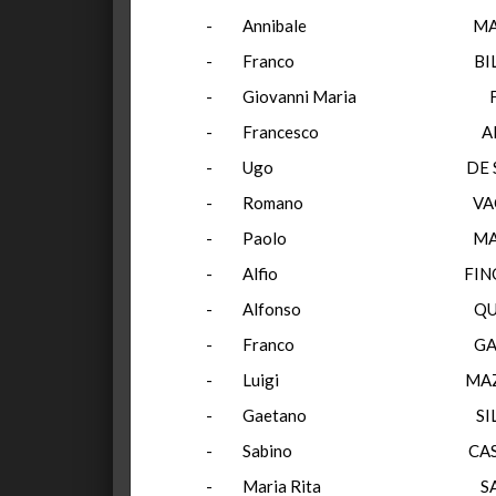
- Annibale MARI
- Franco BIL
- Giovanni Mar
- Francesco A
- Ugo DE S
- Romano VACC
- Paolo MAD
- Alfio FINOC
- Alfonso QU
- Franco G
- Luigi MAZ
- Gaetano SIL
- Sabino CA
- Maria Rita 