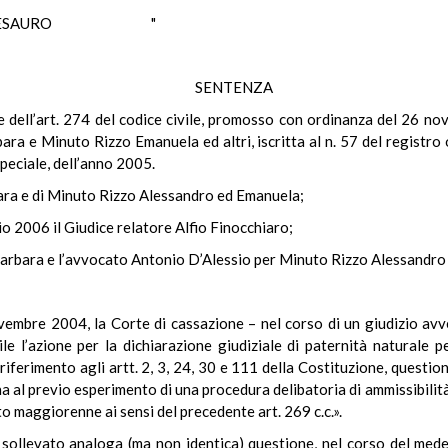
ESAURO "
SENTENZA
ale dell’art. 274 del codice civile, promosso con ordinanza del 26 n
ara e Minuto Rizzo Emanuela ed altri, iscritta al n. 57 del registr
speciale, dell’anno 2005.
rbara e di Minuto Rizzo Alessandro ed Emanuela;
o 2006 il Giudice relatore Alfio Finocchiaro;
Barbara e l’avvocato Antonio D’Alessio per Minuto Rizzo Alessandro
vembre 2004, la Corte di cassazione – nel corso di un giudizio avv
e l’azione per la dichiarazione giudiziale di paternità naturale pe
 riferimento agli artt. 2, 3, 24, 30 e 111 della Costituzione, question
ina al previo esperimento di una procedura delibatoria di ammissibilità
 maggiorenne ai sensi del precedente art. 269 c.c.».
sollevato analoga (ma non identica) questione, nel corso del mede