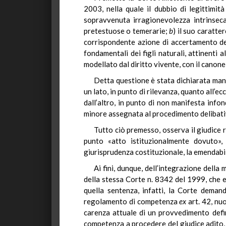
2003, nella quale il dubbio di legittimit
sopravvenuta irragionevolezza intrinseca
pretestuose o temerarie;
b
) il suo caratte
corrispondente azione di accertamento del
fondamentali dei figli naturali, attinenti a
modellato dal diritto vivente, con il canon
Detta questione è stata dichiarata man
un lato, in punto di rilevanza, quanto all’e
dall’altro, in punto di non manifesta info
minore assegnata al procedimento delibat
Tutto ciò premesso, osserva il giudice 
punto «atto istituzionalmente dovuto», 
giurisprudenza costituzionale, la emendabil
Ai fini, dunque, dell’integrazione della
della stessa Corte n. 8342 del 1999, che e
quella sentenza, infatti, la Corte deman
regolamento di competenza
ex
art. 42, nu
carenza attuale di un provvedimento defi
competenza a procedere del giudice adito,