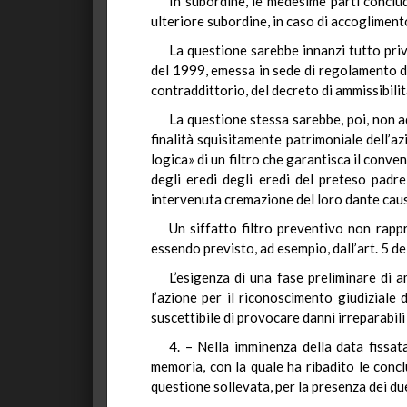
In subordine, le medesime parti conclud
ulteriore subordine, in caso di accoglimento
La questione sarebbe innanzi tutto priv
del 1999, emessa in sede di regolamento di
contraddittorio, del decreto di ammissibili
La questione stessa sarebbe, poi, non 
finalità squisitamente patrimoniale dell’
logica» di un filtro che garantisca il conv
degli eredi degli eredi del preteso padre,
intervenuta cremazione del loro dante cau
Un siffatto filtro preventivo non rap
essendo previsto, ad esempio, dall’art. 5 de
L’esigenza di una fase preliminare di a
l’azione per il riconoscimento giudiziale 
suscettibile di provocare danni irreparabili
4. – Nella imminenza della data fissa
memoria, con la quale ha ribadito le conclu
questione sollevata, per la presenza dei du