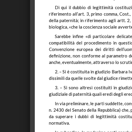
Di qui il dubbio di legittimità costitu
riferimento all’art. 3, primo comma, Cost.,
della paternità; in riferimento agli artt. 2,
biologica, «che la coscienza sociale avvert
Sarebbe infine «di particolare delicat
compatibilità del procedimento in questio
Convenzione europea dei diritti dell’u
definizione, non conforme al parametro de
anche, eventualmente, attraverso lo scrutin
2. – Si è costituita in giudizio Barbara I
dissimili da quelle svolte dal giudice rimett
3. – Si sono altresì costituiti in giudizi
giudiziale di paternità quali eredi degli ere
In via preliminare, le parti suddette, co
n. 2430 del Senato della Repubblica) che, 
da superare i dubbi di legittimità costi
normativa.