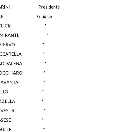
NI Presidente
E Giudice
ia FLICK "
MIRANTE "
IERVO "
ARELLA "
DALENA "
CHIARO "
ARANTA "
ALLO "
ZELLA "
VESTRI "
SSESE "
SAULLE "