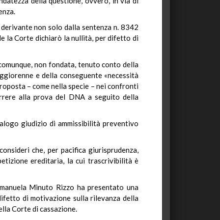
ndatezza della questione, ovvero, in via di
enza.
e derivante non solo dalla sentenza n. 8342
a Corte dichiarò la nullità, per difetto di
comunque, non fondata, tenuto conto della
maggiorenne e della conseguente «necessità
proposta – come nella specie – nei confronti
icorrere alla prova del DNA a seguito della
alogo giudizio di ammissibilità preventivo
consideri che, per pacifica giurisprudenza,
izione ereditaria, la cui trascrivibilità è
d Emanuela Minuto Rizzo ha presentato una
difetto di motivazione sulla rilevanza della
ella Corte di cassazione.