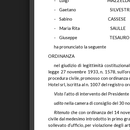
- Luigi MAZZ
- Gaetano SILV
- Sabino CAS
- Maria Rita S
- Giuseppe TE
ha pronunciato la seguente
ORDINANZA
nel giudizio di legittimità costituzion
legge 27 novembre 1933, n. 1578, sull’ord
procedura civile, promosso con ordinanza d
Hotel srl, iscritta al n. 1007 del registro 
Visto
l’atto di intervento del Presidente 
udito
nella camera di consiglio del 30 n
Ritenuto
che con ordinanza del 14 novem
civile dal medesimo introdotto in primo gra
sollevato d’ufficio, per violazione degli ar