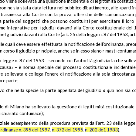
izio viene sollevata una questione incidentale di legittimità costituzi
on ne sia stata data lettura nel pubblico dibattimento, alle «parti i
rasmessa alla Corte con la prova, oltre che delle comunicazioni pr
 parte dei soggetti che possono costituirsi per esercitare il loro di
orme integrative per i giudizi davanti alla Corte costituzionale d
nel giudizio davanti alla Corte (art. 25 della legge n. 87 del 1953, ar
le quali deve essere effettuata la notificazione dell’ordinanza, preor
 in corso il giudizio principale, anche se in esso siano rimasti contumac
la legge n. 87 del 1953 – secondo cui l’autorità giudiziaria che solle
n causa» – è norma speciale del processo costituzionale incidentale,
 sollevata e collega l’onere di notificazione alla sola circostanza c
are parte;
vo che nella specie la parte appellata del giudizio
a quo
non sia co
lo di Milano ha sollevato la questione di legittimità costituzionale 
 dichiarato contumace);
iale adempimento della procedura prevista dall’art. 23 della legge
rdinanze n. 395 del 1997
,
n. 372 del 1995
,
n. 202 de1 1983
).