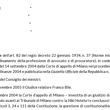
ELLA "
ESTRI "
SESE "
AULLE "
SAURO "
ale dell’art. 82 del regio decreto 22 gennaio 1934, n. 37 (Norme in
inamento della professione di avvocato e di procuratore), in combi
el 14 settembre 2004 dalla Corte di appello di Milano nel procediment
ordinanze 2004 e pubblicata nella
Gazzetta Ufficiale
della Repubblica n. 
del Consiglio dei ministri;
ovembre 2005 il Giudice relatore Franco Bile.
bre 2004 la Corte d’appello di Milano – investita di un giudizio di
do avanti al Tribunale di Milano contro la Niki Hotelsrl e conclusos
ticoli 3, 24 e 111 della Costituzione, la questione di costituzionali