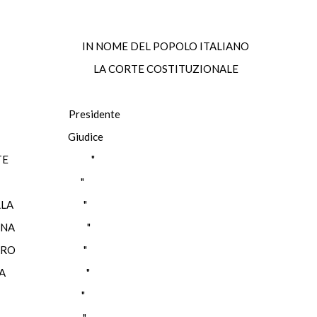
IN NOME DEL POPOLO ITALIANO
LA CORTE COSTITUZIONALE
I Presidente
 Giudice
IRANTE "
ERVO "
RELLA "
ALENA "
HIARO "
RANTA "
ALLO "