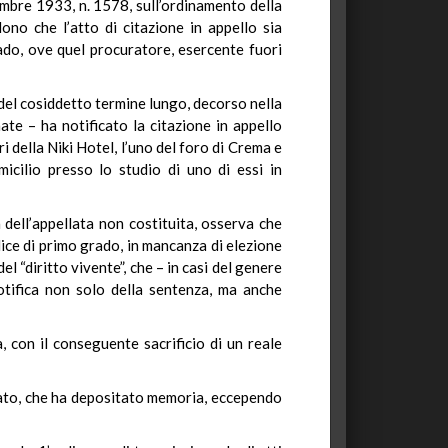
mbre 1933, n. 1578, sull’ordinamento della
ono che l’atto di citazione in appello sia
rado, ove quel procuratore, esercente fuori
e del cosiddetto termine lungo, decorso nella
ate – ha notificato la citazione in appello
i della Niki Hotel, l’uno del foro di Crema e
micilio presso lo studio di uno di essi in
 dell’appellata non costituita, osserva che
dice di primo grado, in mancanza di elezione
el “diritto vivente”, che – in casi del genere
otifica non solo della sentenza, ma anche
, con il conseguente sacrificio di un reale
Stato, che ha depositato memoria, eccependo