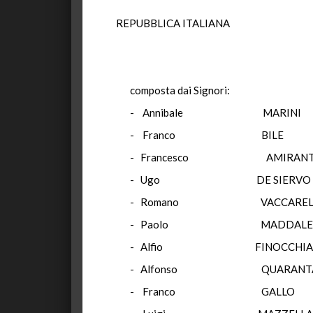
REPUBBLICA ITALIANA
composta dai Signori:
- Annibale MARIN
- Franco BILE
- Francesco AM
- Ugo DE SI
- Romano VACCA
- Paolo MADD
- Alfio FINOCC
- Alfonso QUA
- Franco G