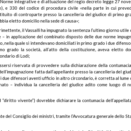
(Norme integrative e di attuazione del regio decreto legge 27 nove
, e 330 del codice di procedura civile «nella parte in cui preved
ituito di controparte presso la cancelleria del giudice di primo g
abbia eletto domicilio nella sede di causa»;
 rimettente, il Vassalli ha impugnato la sentenza l’ultimo giorno util
, e – in applicazione del combinato disposto delle due norme impugn
o, nella quale si intendevano domiciliati in primo grado i due difensor
rimo grado la società, all’atto della costituzione, aveva eletto do
ondario di Lodi;
ssersi riservata di provvedere sulla dichiarazione della contumacia
 dell’impugnazione fatta dall’appellante presso la cancelleria del giu
 due difensori aventi ufficio in altro circondario, è corretta al lume d
ato – individua la cancelleria del giudice adito come luogo di n
l “diritto vivente”) dovrebbe dichiarare la contumacia dell’appellata
ente del Consiglio dei ministri, tramite l’Avvocatura generale dello 