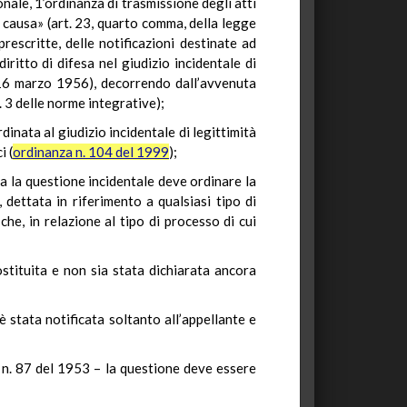
onale, 1’ordinanza di trasmissione degli atti
n causa» (art. 23, quarto comma, della legge
escritte, delle notificazioni destinate ad
ritto di difesa nel giudizio incidentale di
el 16 marzo 1956), decorrendo dall’avvenuta
t. 3 delle norme integrative);
dinata al giudizio incidentale di legittimità
i (
ordinanza n. 104 del 1999
);
va la questione incidentale deve ordinare la
 dettata in riferimento a qualsiasi tipo di
he, in relazione al tipo di processo di cui
stituita e non sia stata dichiarata ancora
è stata notificata soltanto all’appellante e
 n. 87 del 1953 – la questione deve essere