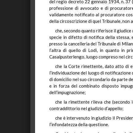
del regio decreto 22 gennaio 1934, n. 37 
professione di avvocato e di procuratore)
validamente notificato al procuratore cost
della circoscrizione di quel Tribunale, non 
che, secondo quanto riferisce il giudice
specie in difetto di notifica della stessa
presso la cancelleria del Tribunale di Milan
l’altra di quello di Lodi, in quanto in p
Casalpusterlengo, luogo compreso nel circ
che la Corte rimettente, dato atto di e
l’individuazione del luogo di notificazione
di domicilio nel suo circondario da parte dei
e in forza del combinato disposto impugn
dell’impugnazione;
che la rimettente rileva che (secondo i
contraddittorio nel giudizio d’appello;
che è intervenuto in giudizio il Presid
l’infondatezza della questione.