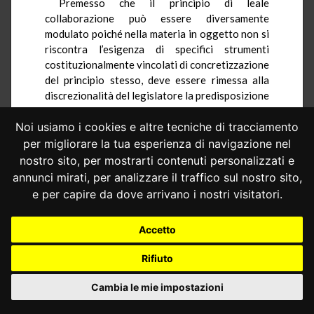
Premesso che il principio di leale
collaborazione può essere diversamente
modulato poiché nella materia in oggetto non si
riscontra l’esigenza di specifici strumenti
costituzionalmente vincolati di concretizzazione
del principio stesso, deve essere rimessa alla
discrezionalità del legislatore la predisposizione
di regole che comportino il coinvolgimento
regionale.
Noi usiamo i cookies e altre tecniche di tracciamento
per migliorare la tua esperienza di navigazione nel
In conclusione, ferma restando la sostanziale
nostro sito, per mostrarti contenuti personalizzati e
coerenza della previsione dello strumento di
annunci mirati, per analizzare il traffico sul nostro sito,
monitoraggio di cui al comma 115 con
e per capire da dove arrivano i nostri visitatori.
l’istituzione del fondo e la sua compatibilità, alle
dette condizioni di gestione concertata, con gli
evocati parametri, va dichiarata l’illegittimità
Accetto
costituzionale dell’art. 4, commi 113 e 114 della
legge n. 350 del 2003 in quanto non è previsto
Rifiuto
alcuno strumento volto a garantire la leale
collaborazione tra Stato e Regioni (v.
sentenze
Cambia le mie impostazioni
n. 51
e
n. 162 del 2005
).