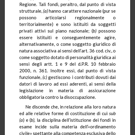
Regione. Tali fondi, peraltro, dal punto di vista
strutturale,
(a)
hanno carattere nazionale (pur se
possono articolarsi regionalmente o
territorialmente) e sono istituiti da soggetti
privati attivi sul piano nazionale; (
b)
possono
essere istituiti e conseguentemente agire,
alternativamente, o come soggetto giuridico di
natura associativa ai sensi dell’art. 36 cod. civ., o
come soggetto dotato di personalità giuridica ai
sensi degli artt. 1 e 9 del d.P.R. 10 febbraio
2000, n. 361. Inoltre essi, dal punto di vista
funzionale,
(c)
gestiscono i contributi dovuti dai
datori di lavoro ad essi aderenti, ai sensi della
legislazione in materia di assicurazione
obbligatoria contro la disoccupazione.
Ne discende che, in relazione alla loro natura
ed alle relative forme di costituzione di cui
sub
(a
) e (
b),
la disciplina dell’istituzione dei fondi in
esame incide sulla materia dell’«ordinamento
civile» spettante alla competenza esclusiva dello