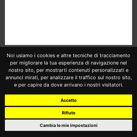
Noi usiamo i cookies e altre tecniche di tracciamento
per migliorare la tua esperienza di navigazione nel
nostro sito, per mostrarti contenuti personalizzati e
annunci mirati, per analizzare il traffico sul nostro sito,
e per capire da dove arrivano i nostri visitatori.
Accetto
CONSULTA ONLINE DAL 1995 -
NOTE LEGALI
Rifiuto
Consulta OnLine non ha prodotto e non è responsabile per i contenuti e
Cambia le mie impostazioni
le informazioni legali di siti collegati.
La consultazione di questi o del materiale contenuto nel sito non