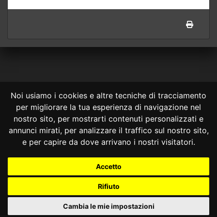
Noi usiamo i cookies e altre tecniche di tracciamento
per migliorare la tua esperienza di navigazione nel
CONSULTA ONLINE DAL 1995 -
NOTE LEGALI
nostro sito, per mostrarti contenuti personalizzati e
annunci mirati, per analizzare il traffico sul nostro sito,
Consulta OnLine non ha prodotto e non è responsabile per i contenuti e
le informazioni legali di siti collegati.
e per capire da dove arrivano i nostri visitatori.
La consultazione di questi o del materiale contenuto nel sito non
costituisce una relazione di consulenza legale.
Accetto
Nessuno deve confidare o agire in base alle informazioni disponibili in
questo sito senza una consulenza legale professionale.
Rifiuto
info@giurcost.org
|
Giurisprudenza Costituzionale
|
Consulta OnLine
|
@giurcost
Cambia le mie impostazioni