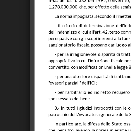
5-
bis
del d.l. n. 333 del 1992, convertito
1.278.030.000, che, per effetto della se
La norma impugnata, secondo il rimettente
- il criterio di determinazione dell'i
dell'indennizzo di cui all'art. 42, terzo com
perequative con gli scopi inerenti alla funz
sanzionatorio fiscale, possano dar luogo all
- per la irragionevole disparità di tra
appropriativa in cui l'infrazione fiscale 
convertito, con modificazioni, nella legge 
- per una ulteriore disparità di trattame
"evasori parziali" dell'ICI;
- per l'arbitrario ed indiretto recupero
spossessato del bene.
3.- In tutti i giudizi introdotti con le
patrocinio dell'Avvocatura generale dello S
In particolare, la difesa dello Stato o
che, peraltro, avendo la norma in esame un