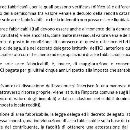
ree fabbricabili, per le quali possono verificarsi difficoltà e differe
o della semisomma tra valore venale e decuplo della rendita catasta
le sole aree fabbricabili - è che la indennità non possa essere liquidata
le aree fabbricabili (tali devono essere anche al momento della denunc
valutate), viene ancorata, come limite massimo, al valore venale dell
uente è posto in condizione di conoscere di questo ulteriore effett
ge di delega, sia nel decreto delegato istitutivi dell’ICI, anteriore 
abile solo con riferimento ad espropriazioni di aree fabbricabili succ
lle sole aree fabbricabili, è, invece, di maggiorazione e conse
I pagata per gli ultimi cinque anni, rispetto alla imposta che sarebb
ivante) di dissuasione dall’evasione si inserisce in una manovra d
li attraverso risorse proprie: viene istituita l’imposta comunale su
to di valore degli immobili) e dalla esclusione dei redditi dominical
imposta locale redditi).
nizione di area fabbricabile, la legge delega ed il decreto delegato i
essa imposta, una individuazione di area fabbricabile sulla base dei cr
re del contribuente, la facoltà di ottenere una attestazione dal