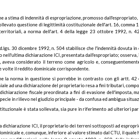
one a stima di indennità di espropriazione, promosso dall'espropriato,
llevato questione di legittimità costituzionale dell'art. 16, comma 
territoriali, a norma dell'art. 4 della legge 23 ottobre 1992, n. 42
 d.lgs. 30 dicembre 1992, n. 504 stabilisce che l'indennità dovuta in
nell'ultima dichiarazione ICI, presentata dall'espropriato; osserva, in
, aveva considerato il terreno come agricolo e, conseguentemente, 
 volte il reddito dominicale corrispondente.
he la norma in questione si porrebbe in contrasto con gli artt. 42 
iale ad una dichiarazione del proprietario resa a fini tributari, comp
dichiarazione fiscale preordinata a fini di evasione dell'imposta, ma
ecie in rilievo nel giudizio principale - da confusa ed ambigua situa
tituzionale è stata sollevata, sia pure in riferimento ad ulteriori pa
lla dichiarazione ICI, il proprietario dei terreni sottoposti ad espro
ominicale e, comunque, inferiore al valore stimato dal CTU, il quale