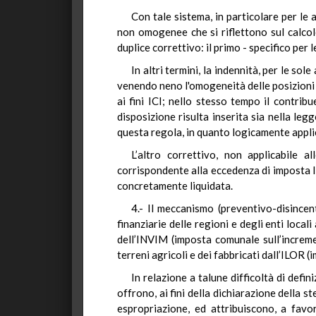
Con tale sistema, in particolare per le a
non omogenee che si riflettono sul calcol
duplice correttivo: il primo - specifico per 
In altri termini, la indennità, per le so
venendo neno l'omogeneità delle posizioni 
ai fini ICI; nello stesso tempo il contrib
disposizione risulta inserita sia nella leg
questa regola, in quanto logicamente applic
L’altro correttivo, non applicabile a
corrispondente alla eccedenza di imposta IC
concretamente liquidata.
4.- Il meccanismo (preventivo-disincent
finanziarie delle regioni e degli enti loca
dell’INVIM (imposta comunale sull’incremen
terreni agricoli e dei fabbricati dall’ILOR (
In relazione a talune difficoltà di defi
offrono, ai fini della dichiarazione della st
espropriazione, ed attribuiscono, a favo