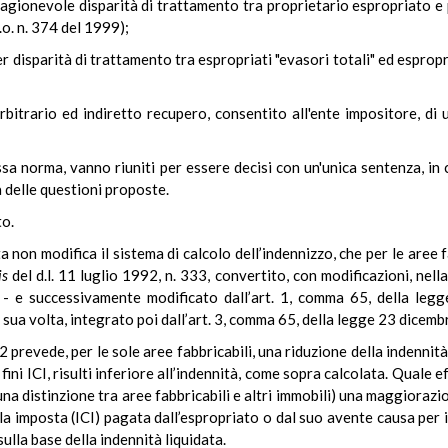
 irragionevole disparità di trattamento tra proprietario espropriato e
.o. n. 374 del 1999);
er disparità di trattamento tra espropriati "evasori totali" ed espropria
'arbitrario ed indiretto recupero, consentito all'ente impositore, d
essa norma, vanno riuniti per essere decisi con un'unica sentenza, i
à delle questioni proposte.
to.
non modifica il sistema di calcolo dell’indennizzo, che per le aree f
is
del d.l. 11 luglio 1992, n. 333, convertito, con modificazioni, nel
- e successivamente modificato dall’art. 1, comma 65, della leg
 sua volta, integrato poi dall’art. 3, comma 65, della legge 23 dicemb
992 prevede, per le sole aree fabbricabili, una riduzione della indennit
fini ICI, risulti inferiore all’indennità, come sopra calcolata. Quale 
a distinzione tra aree fabbricabili e altri immobili) una maggiorazio
lla imposta (ICI) pagata dall’espropriato o dal suo avente causa per 
ulla base della indennità liquidata.