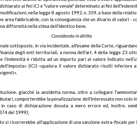
chiarato ai fini ICI e "valore venale" determinato ai fini dell'indenni
 modificazioni, nella legge 8 agosto 1992, n. 359, a base della relativa
 area fabbricabile, con la conseguenza che un divario di valori - co
na difformità nella stima dell'identico bene.
Considerato in diritto
onale sottoposte, in via incidentale, all'esame della Corte, riguardan
nanza degli enti territoriali, a norma dell'art. 4 della legge 23 ott
e l’indennità è ridotta ad un importo pari al valore indicato nell
 dell’imposta» (ICI) «qualora il valore dichiarato risulti inferiore
 vigenti».
tituzione, giacché la anzidetta norma, oltre a collegare l'ammont
ributari, comporterebbe la penalizzazione dell'interessato non solo i
ì, in caso di dichiarazione dovuta a mero errore ed, inoltre, sem
 374 del 1999);
nto si ricorrerebbe all'applicazione di una sanzione extra-fiscale per 