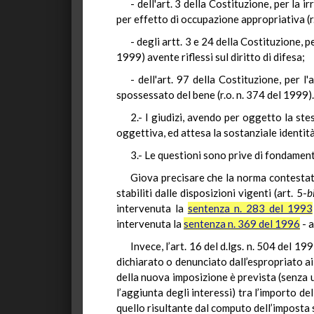
- dell'art. 3 della Costituzione, per la
per effetto di occupazione appropriativa (r
- degli artt. 3 e 24 della Costituzione, p
1999) avente riflessi sul diritto di difesa;
- dell'art. 97 della Costituzione, per l
spossessato del bene (r.o. n. 374 del 1999).
2.- I giudizi, avendo per oggetto la st
oggettiva, ed attesa la sostanziale identit
3.- Le questioni sono prive di fondamen
Giova precisare che la norma contestata 
stabiliti dalle disposizioni vigenti (art. 5-
b
intervenuta la
sentenza n. 283 del 1993
intervenuta la
sentenza n. 369 del 1996
- a
Invece, l’art. 16 del d.lgs. n. 504 del 1
dichiarato o denunciato dall’espropriato ai 
della nuova imposizione è prevista (senza un
l’aggiunta degli interessi) tra l’importo de
quello risultante dal computo dell’imposta s