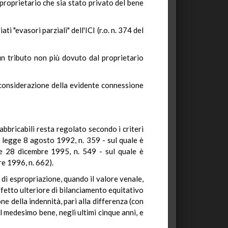
 proprietario che sia stato privato del bene
ti "evasori parziali" dell'ICI (r.o. n. 374 del
i un tributo non più dovuto dal proprietario
n considerazione della evidente connessione
abbricabili resta regolato secondo i criteri
la legge 8 agosto 1992, n. 359 - sul quale è
ge 28 dicembre 1995, n. 549 - sul quale è
re 1996, n. 662).
à di espropriazione, quando il valore venale,
effetto ulteriore di bilanciamento equitativo
ne della indennità, pari alla differenza (con
il medesimo bene, negli ultimi cinque anni, e