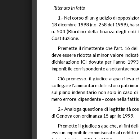
Ritenuto in fatto
1.- Nel corso di un giudizio di opposizi
18 dicembre 1998 (r.o. 258 del 1999), ha so
n. 504 (Riordino della finanza degli enti 
Costituzione.
Premette il rimettente che l'art. 16 del
deve essere ridotta al minor valore indicato 
dichiarazione ICI dovuta per l'anno 1993
imponibile corrispondente a settantacinque
Ciò premesso, il giudice
a quo
rileva c
collegare l'ammontare
del ristoro patrimon
sul piano indennitario non solo in caso di 
mero errore, dipendente - come nella fattisp
2.- Analoga questione di legittimità cos
di Genova con ordinanza 15 aprile 1999.
Premette il giudice
a quo
che, ai fini de
essi un imponibile commisurato al reddito d