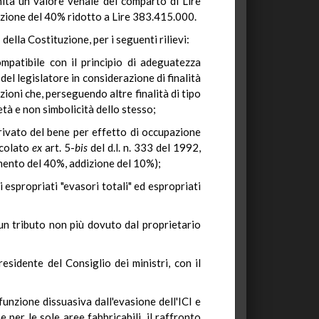
nità un valore venale del comparto di Lire
uzione del 40% ridotto a Lire 383.415.000.
ella Costituzione, per i seguenti rilievi:
ompatibile con il principio di adeguatezza
 del legislatore in considerazione di finalità
zioni che, perseguendo altre finalità di tipo
età e non simbolicità dello stesso;
privato del bene per effetto di occupazione
lcolato
ex
art. 5-
bis
del d.l. n. 333 del 1992,
imento del 40%, addizione del 10%);
li espropriati "evasori totali" ed espropriati
un tributo non più dovuto dal proprietario
residente del Consiglio dei ministri, con il
unzione dissuasiva dall'evasione dell'ICI e
per le sole aree fabbricabili, il raffronto