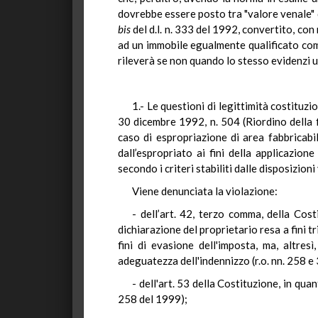
dovrebbe essere posto tra "valore venale" di
bis
del d.l. n. 333 del 1992, convertito, con
ad un immobile egualmente qualificato come
rileverà se non quando lo stesso evidenzi u
1.- Le questioni di legittimità costituzi
30 dicembre 1992, n. 504 (Riordino della fi
caso di espropriazione di area fabbricabil
dall’espropriato ai fini della applicazione
secondo i criteri stabiliti dalle disposizioni
Viene denunciata la violazione:
- dell’art. 42, terzo comma, della Cos
dichiarazione del proprietario resa a fini t
fini di evasione dell'imposta, ma, altres
adeguatezza dell'indennizzo (r.o. nn. 258 e
- dell'art. 53 della Costituzione, in qua
258 del 1999);