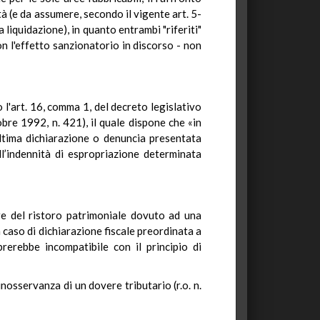
tà (e da assumere, secondo il vigente art. 5-
 liquidazione), in quanto entrambi "riferiti"
n l'effetto sanzionatorio in discorso - non
o l'art. 16, comma 1, del decreto legislativo
obre 1992, n. 421), il quale dispone che «in
’ultima dichiarazione o denuncia presentata
 all’indennità di espropriazione determinata
are del ristoro patrimoniale dovuto ad una
n caso di dichiarazione fiscale preordinata a
brerebbe incompatibile con il principio di
inosservanza di un dovere tributario (r.o. n.