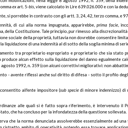
, con modificazioni, nella legge 8 agosto 1992, n. 359, della inden
misomma
ex
art. 5-
bis
, viene calcolato in Lire 639.026.000 e con la ded
, si porrebbe in contrasto con gli artt. 3, 24, 42, terzo comma, e 97 d
ndennità, di cui alla norma impugnata, apparirebbe,
prima facie
, inc
ma, della Costituzione. Tale principio, pur rimesso alla discrezionalità
ione sociale della proprietà, tuttavia non dovrebbe consentire limita
a liquidazione di una indennità al di sotto della soglia minima di seri
ttamento tra proprietario espropriato e proprietario che sia stato 
non produce alcun effetto sulla liquidazione del danno egualmente ca
8 agosto 1992, n. 359 (con alcuni correttivi migliorativi: non abbatt
nto - avente riflessi anche sul diritto di difesa - sotto il profilo deg
 consentito all'ente impositore (
sub specie
di minore indennizzo) di 
 ordinanze alle quali si è fatto sopra riferimento, è intervenuto il P
tato, che ha concluso per la infondatezza della questione sollevata.
sserva che la norma denunciata assolverebbe essenzialmente ad una f
 ristretto ambito di operatività, potendo essa trovare applicazione 