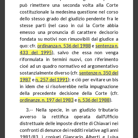
può rimettere una seconda volta alla Corte
costituzionale la medesima questione nel corso
dello stesso grado del giudizio pendente fra le
stesse parti (nel caso in cui la Corte abbia
emesso una pronuncia di carattere decisorio
fondata su motivi non rimuovibili dal giudice a
quo: cfr.
ordinanza n. 536 del 1988
e
sentenza n.
433 del 1995
), salvo che essa non venga
riformulata in termini nuovi, con riferimento
cioé ad un quadro normativo ed argomentativo
sostanzialmente diverso (cfr.
sentenze n. 350 del
1987
e
n. 257 del 1991
); e ciò per evitare un bis
in idem che si risolverebbe nella impugnazione
della precedente decisione della Corte (cfr.
ordinanze. n. 197 del 1983
e
n. 536 del 1988
).
3.-- Nella specie, in un giudizio tributario
avverso la rettifica operata dall'Ufficio
distrettuale delle imposte dirette di Chiavari nei
confronti di denunce dei redditi relative agli anni
1981/83, i coniugi Giancarlo Alberti e Luisa