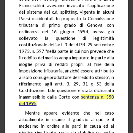
Franceschini avevano invocato l'applicazione
del sistema del c.d. splitting, vigente in alcuni
Paesi occidentali. In proposito la Commissione
tributaria di primo grado di Genova, con
ordinanza del 16 giugno 1994, aveva già
sollevato la questione di legittimità
costituzionale dell'art. 3 del d.P.R. 29 settembre
1973, n. 597 "nella parte in cui non prevede che
il reddito del marito venga imputato in parte alla
moglie priva di redditi propri, al fine della
imposizione tributaria, anzichè essere attribuito
al solo coniuge produttore del reddito stesso", in
riferimento agli artt. 3, 29, 31 e 53 della
Costituzione. Tale questione é stata dichiarata
inammissibile dalla Corte con
sentenza n. 358
del 1995
.
Mentre appare evidente che nel caso
attualmente in esame il giudizio a quo é il
medesimo in ordine alle parti in causa ed al
giudice rimettente, resta da stabilire se anche