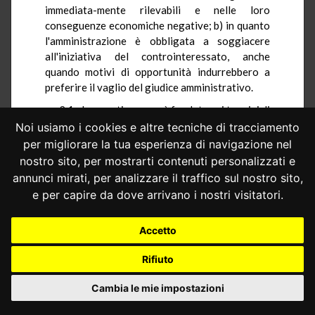
immediata-mente rilevabili e nelle loro
conseguenze economiche negative; b) in quanto
l'amministrazione è obbligata a soggiacere
all'iniziativa del controinteressato, anche
quando motivi di opportunità indurrebbero a
preferire il vaglio del giudice amministrativo.
2.1.- La questione non è fondata nei termini di
seguito precisati.
Noi usiamo i cookies e altre tecniche di tracciamento
per migliorare la tua esperienza di navigazione nel
L'interpretazione della norma impugnata, che
nostro sito, per mostrarti contenuti personalizzati e
tutte le censure presuppongono, in base alla
annunci mirati, per analizzare il traffico sul nostro sito,
quale la richiesta che la causa venga decisa nel
merito paralizzerebbe il procedimento cautelare,
e per capire da dove arrivano i nostri visitatori.
non può essere condivisa.
Accetto
Innanzitutto, dalle stesse ordinanze di
rimessione emerge che la tesi interpretativa
Rifiuto
prospettata dai giudici a quibus non è, come
messo in rilievo dall'Avvocatura dello Stato,
Cambia le mie impostazioni
l'unica possibile. Si consideri, a questo
proposito, la prospettazione - sia pure