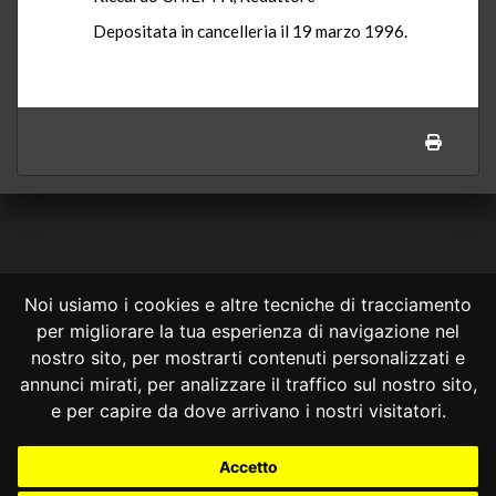
Depositata in cancelleria il 19 marzo 1996.
Noi usiamo i cookies e altre tecniche di tracciamento
per migliorare la tua esperienza di navigazione nel
CONSULTA ONLINE DAL 1995 -
NOTE LEGALI
nostro sito, per mostrarti contenuti personalizzati e
annunci mirati, per analizzare il traffico sul nostro sito,
Consulta OnLine non ha prodotto e non è responsabile per i contenuti e
le informazioni legali di siti collegati.
e per capire da dove arrivano i nostri visitatori.
La consultazione di questi o del materiale contenuto nel sito non
costituisce una relazione di consulenza legale.
Accetto
Nessuno deve confidare o agire in base alle informazioni disponibili in