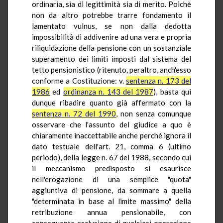
ordinaria, sia di legittimità sia di merito. Poichè
non da altro potrebbe trarre fondamento il
lamentato vulnus, se non dalla dedotta
impossibilità di addivenire ad una vera e propria
riliquidazione della pensione con un sostanziale
superamento dei limiti imposti dal sistema del
tetto pensionistico (ritenuto, peraltro, anch'esso
conforme a Costituzione: v.
sentenza n. 173 del
1986
ed
ordinanza n. 143 del 1987
), basta qui
dunque ribadire quanto già affermato con la
sentenza n. 72 del 1990
, non senza comunque
osservare che l'assunto del giudice a quo è
chiaramente inaccettabile anche perchè ignora il
dato testuale dell'art. 21, comma 6 (ultimo
periodo), della legge n. 67 del 1988, secondo cui
il meccanismo predisposto si esaurisce
nell'erogazione di una semplice "quota"
aggiuntiva di pensione, da sommare a quella
"determinata in base al limite massimo" della
retribuzione annua pensionabile, con
conseguente esclusione di qualsiasi operazione