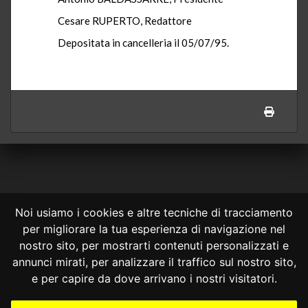
Cesare RUPERTO, Redattore
Depositata in cancelleria il 05/07/95.
Noi usiamo i cookies e altre tecniche di tracciamento
per migliorare la tua esperienza di navigazione nel
CONSULTA ONLINE DAL 1995 -
NOTE LEGALI
nostro sito, per mostrarti contenuti personalizzati e
annunci mirati, per analizzare il traffico sul nostro sito,
Consulta OnLine non ha prodotto e non è responsabile per i contenuti e
le informazioni legali di siti collegati.
e per capire da dove arrivano i nostri visitatori.
La consultazione di questi o del materiale contenuto nel sito non
costituisce una relazione di consulenza legale.