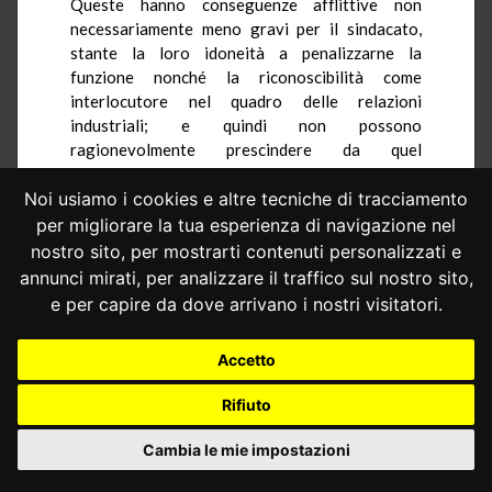
Queste hanno conseguenze afflittive non
necessariamente meno gravi per il sindacato,
stante la loro idoneità a penalizzarne la
funzione nonché la riconoscibilità come
interlocutore nel quadro delle relazioni
industriali; e quindi non possono
ragionevolmente prescindere da quel
presupposto procedimentale, che, rispetto alla
garanzia di libertà sindacale posta dal gi
Noi usiamo i cookies e altre tecniche di tracciamento
richiamato art. 39 della Costituzione, si
per migliorare la tua esperienza di navigazione nel
configura come un requisito minimo
nostro sito, per mostrarti contenuti personalizzati e
indispensabile per l'insorgenza del potere
annunci mirati, per analizzare il traffico sul nostro sito,
sanzionatorio, ricollegando questo ad una
e per capire da dove arrivano i nostri visitatori.
imparziale valutazione delle circostanze
rilevanti ed in tal guisa sottraendolo, nel
Accetto
momento genetico, alla unilaterale
determinazione di un soggetto, quale il datore di
Rifiuto
lavoro, portatore di interessi potenzialmente
contrapposti.
Cambia le mie impostazioni