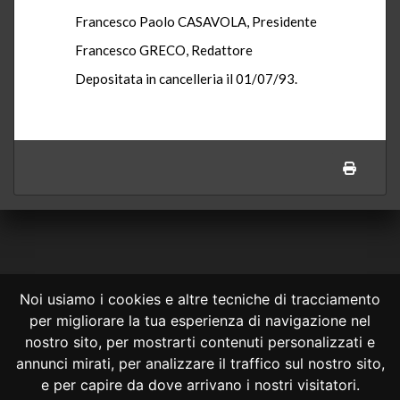
Francesco Paolo CASAVOLA, Presidente
Francesco GRECO, Redattore
Depositata in cancelleria il 01/07/93.
Noi usiamo i cookies e altre tecniche di tracciamento
per migliorare la tua esperienza di navigazione nel
CONSULTA ONLINE DAL 1995 -
NOTE LEGALI
nostro sito, per mostrarti contenuti personalizzati e
annunci mirati, per analizzare il traffico sul nostro sito,
Consulta OnLine non ha prodotto e non è responsabile per i contenuti e
le informazioni legali di siti collegati.
e per capire da dove arrivano i nostri visitatori.