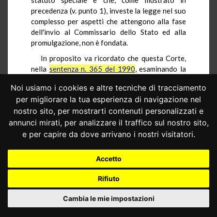
precedenza (v. punto 1), investe la legge nel suo
complesso per aspetti che attengono alla fase
dell'invio al Commissario dello Stato ed alla
promulgazione, non è fondata.
In proposito va ricordato che questa Corte,
nella
sentenza n. 365 del 1990
, esaminando la
questione sollevata allora con riferimento al
Noi usiamo i cookies e altre tecniche di tracciamento
solo art. 28 dello statuto regionale, ha
per migliorare la tua esperienza di navigazione nel
affermato che l'inosservanza del termine di tre
nostro sito, per mostrarti contenuti personalizzati e
giorni, previsto dal suindicato parametro
costituzionale, per l'invio della legge "altra
annunci mirati, per analizzare il traffico sul nostro sito,
conseguenza non produce se non che il termine
e per capire da dove arrivano i nostri visitatori.
di cinque giorni dato al Commissario dello Stato
per l'impugnazione della legge regionale
Accetto
decorre dall'ulteriore giorno dell'effettivo invio
delle legge stessa". Da tale orientamento - che
Rifiuto
va ribadito anche in occasione dell'esame della
questione ora sollevata in riferimento agli artt.
Cambia le mie impostazioni
28 e 29 dello statuto - deriva che il termine