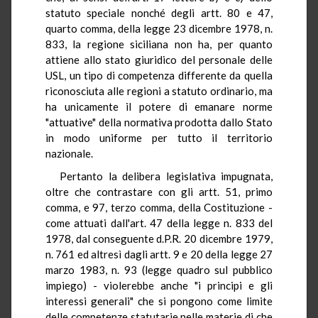
statuto speciale nonché degli artt. 80 e 47,
quarto comma, della legge 23 dicembre 1978, n.
833, la regione siciliana non ha, per quanto
attiene allo stato giuridico del personale delle
USL, un tipo di competenza differente da quella
riconosciuta alle regioni a statuto ordinario, ma
ha unicamente il potere di emanare norme
"attuative" della normativa prodotta dallo Stato
in modo uniforme per tutto il territorio
nazionale.
Pertanto la delibera legislativa impugnata,
oltre che contrastare con gli artt. 51, primo
comma, e 97, terzo comma, della Costituzione -
come attuati dall'art. 47 della legge n. 833 del
1978, dal conseguente d.P.R. 20 dicembre 1979,
n. 761 ed altresì dagli artt. 9 e 20 della legge 27
marzo 1983, n. 93 (legge quadro sul pubblico
impiego) - violerebbe anche "i principi e gli
interessi generali" che si pongono come limite
delle competenze statutarie nelle materie di che