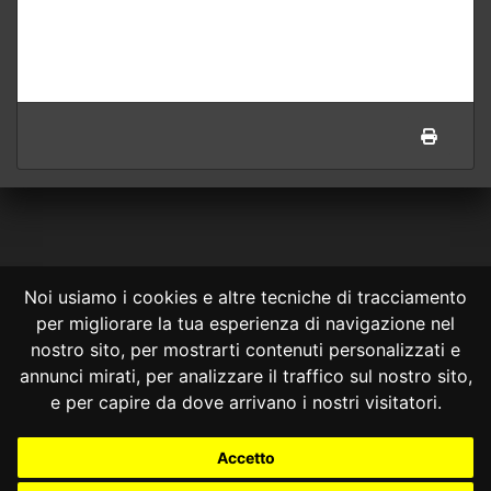
Noi usiamo i cookies e altre tecniche di tracciamento
per migliorare la tua esperienza di navigazione nel
CONSULTA ONLINE DAL 1995 -
NOTE LEGALI
nostro sito, per mostrarti contenuti personalizzati e
annunci mirati, per analizzare il traffico sul nostro sito,
Consulta OnLine non ha prodotto e non è responsabile per i contenuti e
le informazioni legali di siti collegati.
e per capire da dove arrivano i nostri visitatori.
La consultazione di questi o del materiale contenuto nel sito non
costituisce una relazione di consulenza legale.
Accetto
Nessuno deve confidare o agire in base alle informazioni disponibili in
questo sito senza una consulenza legale professionale.