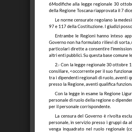
6Modifiche alla legge regionale 30 ottobre
della Regione Toscana riapprovata il 7 dic
Le norme censurate regolano la medesima
97 e 117 della Costituzione. I giudizi posso
Entrambe le Regioni hanno inteso apport
Governo non ha formulato rilievi di sorta, 
particolari dirette a consentire l'immissio
altri enti pubblici. Su questa base comune
2.- Con la legge regionale 30 ottobre 1
consiliare, <occorrente per il suo funziona
tra i dipendenti regionali di ruolo, aventi q
presso la Regione, aventi qualifica funziona
Con la legge in esame la Regione Liguri
personale di ruolo della regione o dipendente
per il personale corrispondente.
La censura del Governo è rivolta esclus
personale, in servizio presso i gruppi da 
venga inquadrato nel ruolo regionale (co