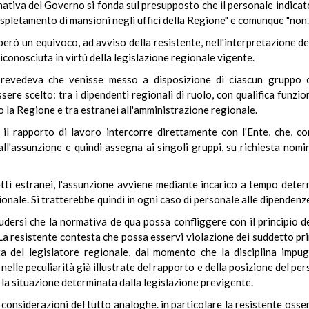
ativa del Governo si fonda sul presupposto che il personale indicato 
espletamento di mansioni negli uffici della Regione" e comunque "non..
erò un equivoco, ad avviso della resistente, nell'interpretazione de
iconosciuta in virtù della legislazione regionale vigente.
revedeva che venisse messo a disposizione di ciascun gruppo co
e scelto: tra i dipendenti regionali di ruolo, con qualifica funziona
o la Regione e tra estranei all'amministrazione regionale.
il rapporto di lavoro intercorre direttamente con l'Ente, che, con
l'assunzione e quindi assegna ai singoli gruppi, su richiesta nomina
ti estranei, l'assunzione avviene mediante incarico a tempo determ
ionale. Si tratterebbe quindi in ogni caso di personale alle dipendenz
dersi che la normativa de qua possa confliggere con il principio 
La resistente contesta che possa esservi violazione dei suddetto pri
ta del legislatore regionale, dal momento che la disciplina impug
lle peculiarità già illustrate del rapporto e della posizione del per
e la situazione determinata dalla legislazione previgente.
considerazioni del tutto analoghe. in particolare la resistente oss