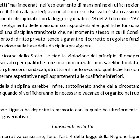
tti "mai impegnati nell'espletamento di mansioni negli uffici regiona
ere il titolo alla partecipazione al concorso riservato é stato assunt
ziamento disciplinato con la legge regionale n. 78 del 23 dicembre 19
o svolgimento delle mansioni corrispondenti alle qualifiche funzional
 di una disciplina transitoria che, nel momento stesso in cui il Cons
porto di diritto privato, tende a garantire il corretto e regolare fun
sizione sulla base della disciplina previgente.
 ricorso dello Stato - e cioé la violazione del principio di omogen
ervato per qualifiche funzionali non iniziali - non sarebbe fondata
n gli accordi sindacali, struttura il ruolo secondo qualifiche funzion
erare aspettative negli appartenenti alle qualifiche inferiori.
 della disciplina sarebbe, infine, sottolineato anche dalla circost
quando si verificheranno le necessarie vacanze di organico nei ruoli
gione Liguria ha depositato memoria con la quale ha ulteriormente
so governativo.
Considerato in diritto
in narrativa censurano, l'uno, l'art. 4 della legge della Regione Li