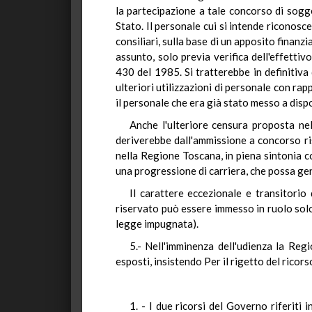
la partecipazione a tale concorso di sogge
Stato. Il personale cui si intende riconosc
consiliari, sulla base di un apposito finan
assunto, solo previa verifica dell'effettiv
430 del 1985. Si tratterebbe in definitiva
ulteriori utilizzazioni di personale con rap
il personale che era già stato messo a dispo
Anche l'ulteriore censura proposta nel
deriverebbe dall'ammissione a concorso ris
nella Regione Toscana, in piena sintonia co
una progressione di carriera, che possa gen
Il carattere eccezionale e transitorio
riservato può essere immesso in ruolo solo 
legge impugnata).
5.- Nell'imminenza dell'udienza la Re
esposti, insistendo Per il rigetto del ricor
1. - I due ricorsi del Governo riferiti 