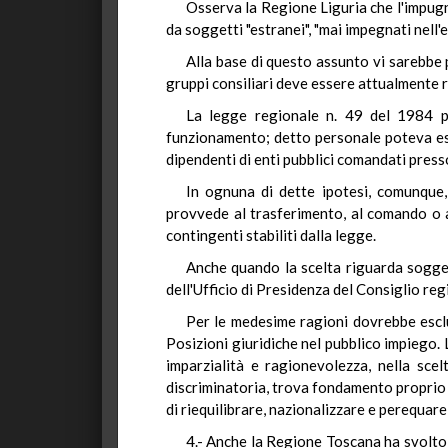
Osserva la Regione Liguria che l'impugn
da soggetti "estranei", "mai impegnati nell'
Alla base di questo assunto vi sarebbe p
gruppi consiliari deve essere attualmente r
La legge regionale n. 49 del 1984 p
funzionamento; detto personale poteva esser
dipendenti di enti pubblici comandati press
In ognuna di dette ipotesi, comunque, 
provvede al trasferimento, al comando o al
contingenti stabiliti dalla legge.
Anche quando la scelta riguarda sogget
dell'Ufficio di Presidenza del Consiglio reg
Per le medesime ragioni dovrebbe esclu
Posizioni giuridiche nel pubblico impiego. 
imparzialità e ragionevolezza, nella scel
discriminatoria, trova fondamento proprio ne
di riequilibrare, nazionalizzare e perequar
4.- Anche la Regione Toscana ha svolto 