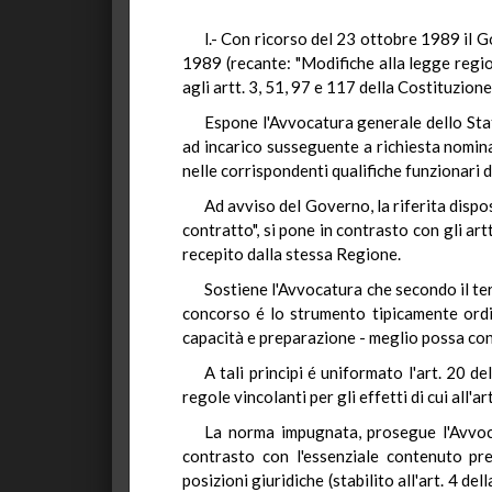
l.- Con ricorso del 23 ottobre 1989 il G
1989 (recante: "Modifiche alla legge regio
agli artt. 3, 51, 97 e 117 della Costituzione
Espone l'Avvocatura generale dello Stato 
ad incarico susseguente a richiesta nomina
nelle corrispondenti qualifiche funzionari
Ad avviso del Governo, la riferita disp
contratto", si pone in contrasto con gli art
recepito dalla stessa Regione.
Sostiene l'Avvocatura che secondo il terz
concorso é lo strumento tipicamente ordina
capacità e preparazione - meglio possa cont
A tali principi é uniformato l'art. 20 
regole vincolanti per gli effetti di cui all'a
La norma impugnata, prosegue l'Avvoca
contrasto con l'essenziale contenuto pre
posizioni giuridiche (stabilito all'art. 4 