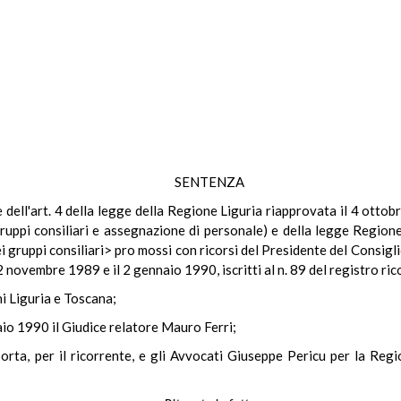
SENTENZA
le dell'art. 4 della legge della Regione Liguria riapprovata il 4 ott
uppi consiliari e assegnazione di personale) e della legge Region
gruppi consiliari> pro mossi con ricorsi del Presidente del Consiglio d
2 novembre 1989 e il 2 gennaio 1990, iscritti al n. 89 del registro rico
ni Liguria e Toscana;
aio 1990 il Giudice relatore Mauro Ferri;
porta, per il ricorrente, e gli Avvocati Giuseppe Pericu per la Reg