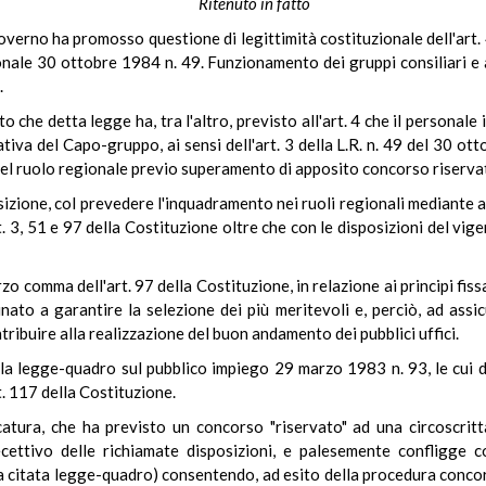
Ritenuto in fatto
overno ha promosso questione di legittimità costituzionale dell'art. 4
nale 30 ottobre 1984 n. 49. Funzionamento dei gruppi consiliari e 
.
che detta legge ha, tra l'altro, previsto all'art. 4 che il personale i
tiva del Capo-gruppo, ai sensi dell'art. 3 della L.R. n. 49 del 30 
 del ruolo regionale previo superamento di apposito concorso riserva
osizione, col prevedere l'inquadramento nei ruoli regionali mediante 
t. 3, 51 e 97 della Costituzione oltre che con le disposizioni del vi
o comma dell'art. 97 della Costituzione, in relazione ai principi fiss
to a garantire la selezione dei più meritevoli e, perciò, ad assic
ribuire alla realizzazione del buon andamento dei pubblici uffici.
della legge-quadro sul pubblico impiego 29 marzo 1983 n. 93, le cu
rt. 117 della Costituzione.
tura, che ha previsto un concorso "riservato" ad una circoscritta
cettivo delle richiamate disposizioni, e palesemente confligge c
della citata legge-quadro) consentendo, ad esito della procedura conc