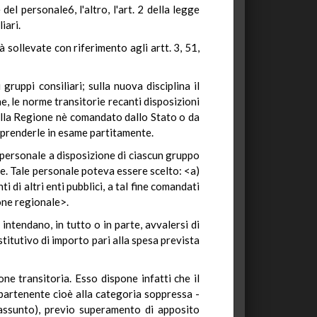
l personale6, l'altro, l'art. 2 della legge
iari.
sollevate con riferimento agli artt. 3, 51,
ruppi consiliari; sulla nuova disciplina il
e, le norme transitorie recanti disposizioni
 della Regione nè comandato dallo Stato o da
 prenderle in esame partitamente.
 personale a disposizione di ciascun gruppo
le. Tale personale poteva essere scelto: <a)
i di altri enti pubblici, a tal fine comandati
ione regionale>.
ntendano, in tutto o in parte, avvalersi di
ostitutivo di importo pari alla spesa prevista
ne transitoria. Esso dispone infatti che il
ppartenente cioè alla categoria soppressa -
 assunto), previo superamento di apposito