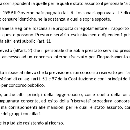
a corrispondenti a quelle per le quali é stato assunto il personale "a c
e 1989 il Governo ha impugnato la L.R. Toscana riapprovata il 7 dic
o censure identiche, nella sostanza, a quelle sopra esposte.
 esame la Regione Toscana si é proposta di regolamentare il rapporto 
di queste possono Prestare servizio esclusivamente dipendenti pub
altri enti pubblici (art. 1).
revisto (all'art. 2) che il personale che abbia prestato servizio pres
ammesso ad un concorso interno riservato per l'inquadramento nel
 in base al rilievo che la previsione di un concorso riservato per l
izioni di cui agli artt. 51 e 97 della Costituzione e con i principi 
e per concorso pubblico.
, anche altri principi della legge-quadro, come quello della omo
mpugnata consente, ad esito della "riservata" procedura concors
i ma corrispondenti alle mansioni per le quali é stato assunto, con
dei gruppi consiliari.
e in giudizio resistendo al ricorso.