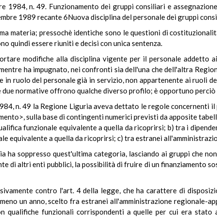
 1984, n. 49. Funzionamento dei gruppi consiliari e assegnazione de
embre 1989 recante 6Nuova disciplina del personale dei gruppi consil
 materia; pressochè identiche sono le questioni di costituzionalità 
no quindi essere riuniti e decisi con unica sentenza.
are modifiche alla disciplina vigente per il personale addetto ai g
mentre ha impugnato, nei confronti sia dell'una che dell'altra Region
ne in ruolo del personale già in servizio, non appartenente ai ruoli
 le due normative offrono qualche diverso profilo; è opportuno perciò
984, n. 49 la Regione Liguria aveva dettato le regole concernenti il
mento>, sulla base di contingenti numerici previsti da apposite tabel
ualifica funzionale equivalente a quella da ricoprirsi; b) tra i dipendent
le equivalente a quella da ricoprirsi; c) tra estranei all'amministraz
a ha soppresso quest'ultima categoria, lasciando ai gruppi che non i
 di altri enti pubblici, la possibilità di fruire di un finanziamento s
ivamente contro l'art. 4 della legge, che ha carattere di disposizio
almeno un anno, scelto fra estranei all'amministrazione regionale-a
n qualifiche funzionali corrispondenti a quelle per cui era stato